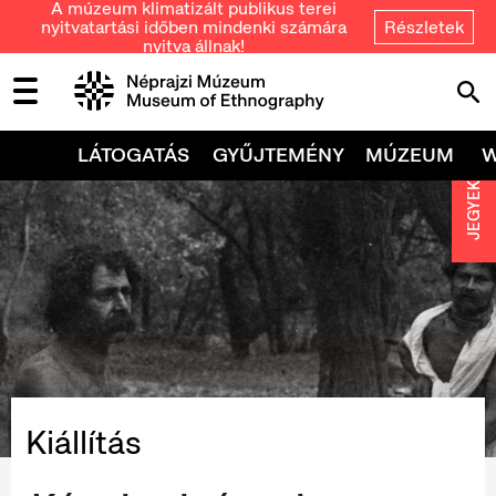
A múzeum klimatizált publikus terei
nyitvatartási időben mindenki számára
Részletek
nyitva állnak!
LÁTOGATÁS
GYŰJTEMÉNY
MÚZEUM
JEGYEK
Kiállítás