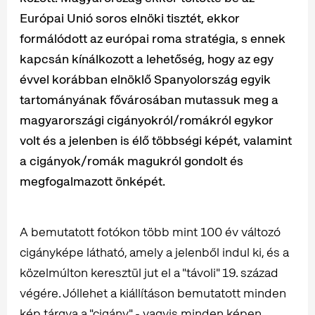
Európai Unió soros elnöki tisztét, ekkor
formálódott az európai roma stratégia, s ennek
kapcsán kínálkozott a lehetőség, hogy az egy
évvel korábban elnöklő Spanyolország egyik
tartományának fővárosában mutassuk meg a
magyarországi cigányokról/romákról egykor
volt és a jelenben is élő többségi képét, valamint
a cigányok/romák magukról gondolt és
megfogalmazott önképét.
A bemutatott fotókon több mint 100 év változó
cigányképe látható, amely a jelenből indul ki, és a
közelmúlton keresztül jut el a "távoli" 19. század
végére. Jóllehet a kiállításon bemutatott minden
kép tárgya a "cigány" - vagyis minden képen