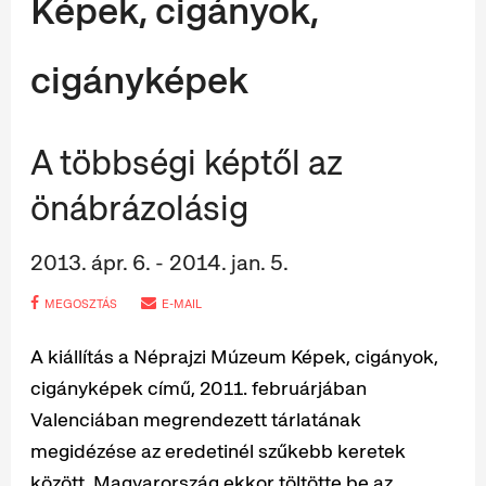
Képek, cigányok,
cigányképek
A többségi képtől az
önábrázolásig
2013. ápr. 6. - 2014. jan. 5.
MEGOSZTÁS
E-MAIL
A kiállítás a Néprajzi Múzeum Képek, cigányok,
cigányképek című, 2011. februárjában
Valenciában megrendezett tárlatának
megidézése az eredetinél szűkebb keretek
között. Magyarország ekkor töltötte be az