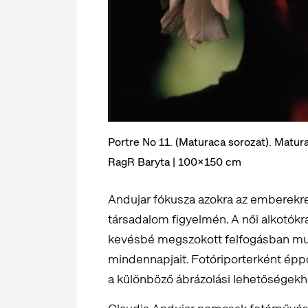
Portre No 11. (Maturaca sorozat). Matur
RagR Baryta | 100×150 cm
Andujar fókusza azokra az emberekre 
társadalom figyelmén. A női alkotókra
kevésbé megszokott felfogásban muta
mindennapjait. Fotóriporterként épp
a különböző ábrázolási lehetőségekh