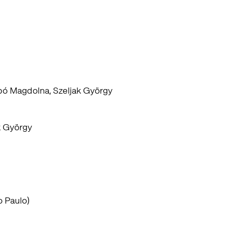
abó Magdolna, Szeljak György
k György
o Paulo)