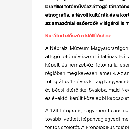
brazíliai fotóművész átfogó tárlatána
etnográfia, a távoli kultúrák és a k
az amazóniai esőerdők világáról is 
Kurátori előszó a kiállításhoz
A Néprajzi Múzeum Magyarországon e
átfogó fotóművészeti tárlatának. Bár
képeit, és nemzetközi fotográfiai e
régióban még kevesen ismerik. Az an
fotográfus 13 éves koráig Nagyvárado
és bécsi kitérőkkel Svájcba, majd New
es évektől került közelebbi kapcsola
A 124 fotográfia, nagy méretű analóg 
további vetített képanyag egyedi meg
fontos szeletét. A kronologikus felépí