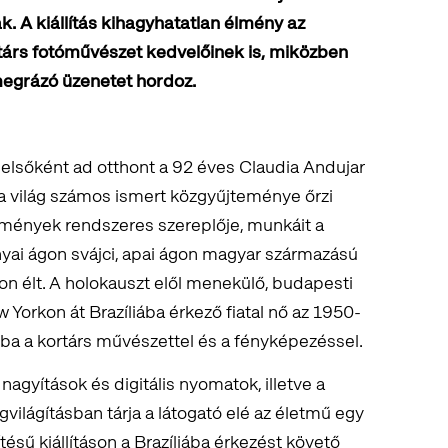
k. A kiállítás kihagyhatatlan élmény az
ortárs fotóművészet kedvelőinek is, miközben
megrázó üzenetet hordoz.
lsőként ad otthont a 92 éves Claudia Andujar
 a világ számos ismert közgyűjteménye őrzi
semények rendszeres szereplője, munkáit a
yai ágon svájci, apai ágon magyar származású
n élt. A holokauszt elől menekülő, budapesti
 Yorkon át Brazíliába érkező fiatal nő az 1950-
tba a kortárs művészettel és a fényképezéssel.
nagyítások és digitális nyomatok, illetve a
világításban tárja a látogató elé az életmű egy
tésű kiállításon a Brazíliába érkezést követő