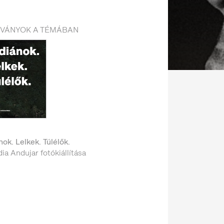
DVÁNYOK A TÉMÁBAN
nok. Lelkek. Túlélők.
ia Andujar fotókiállítása