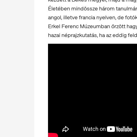
Életében mindössze három tanulmány
angol, illetve francia nyelven, de fot
Erkel Ferenc Múzeumban őrzött hagya
hazai néprajzkutatás, ha az eddig fel