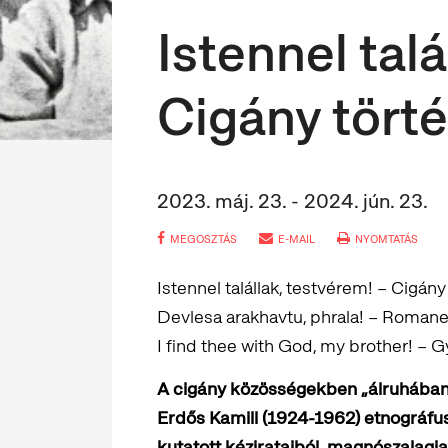
Istennel talá
Cigány tört
2023. máj. 23. - 2024. jún. 23.
MEGOSZTÁS
E-MAIL
NYOMTATÁS
Istennel talállak, testvérem! – Cigán
Devlesa arakhavtu, phrala! – Romane h
I find thee with God, my brother! – G
A cigány közösségekben „álruhában j
Erdős Kamill (1924-1962) etnográfus
kutatott kézirataiból, magnószalagja