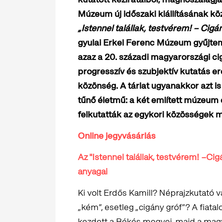
Múzeum új időszaki kiállításának kö
„Istennel talállak, testvérem! – Cigá
gyulai Erkel Ferenc Múzeum gyűjte
azaz a 20. századi magyarországi c
progresszív és szubjektív kutatás e
közönség. A tárlat ugyanakkor azt i
tűnő életmű: a két említett múzeum 
felkutatták az egykori közösségek m
Online jegyvásárlás
Az "Istennel talállak, testvérem! –Cigá
anyagai​
Ki volt Erdős Kamill? Néprajzkutató
„kém”, esetleg „cigány gróf”? A fiat
kezdett a Békés megyei, majd a magy