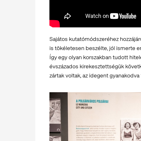
Sajátos kutatómódszeréhez hozzájárul
is tökéletesen beszélte, jól ismerte 
Így egy olyan korszakban tudott hitel
évszázados kirekesztettségük köve
zártak voltak, az idegent gyanakodva 