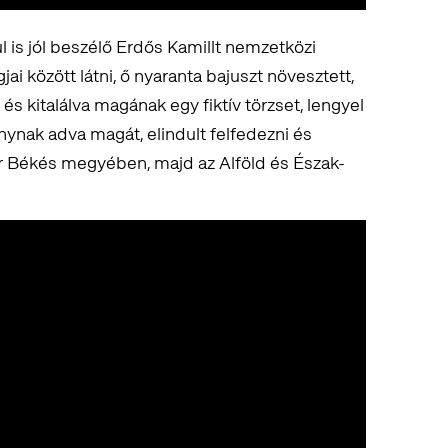
l is jól beszélő Erdős Kamillt nemzetközi
i között látni, ő nyaranta bajuszt növesztett,
és kitalálva magának egy fiktív törzset, lengyel
ánynak adva magát, elindult felfedezni és
ör Békés megyében, majd az Alföld és Észak-