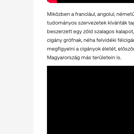
Miközben a franciául, angolul, németü
tudományos szervezetek kívánták tagja
beszerzett egy zöld szalagos kalapot, 
cigány grófnak, néha felvidéki félcig
megfigyelni a cigányok életét, elősz
Magyarország más területein is.