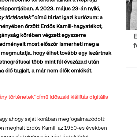
zéppontjában. A 2023. május 23-án nyíló,
ny történetek”
című tárlat igazi kuriózum: a
ményében őrzött Erdős Kamill-hagyatékot,
igányság körében végzett egyszerre
E
redményeit most először ismerheti meg a
f
s megmutatja, hogy élhet tovább egy lezártnak
etnográfusai több mint fél évszázad után
a élő tagjait, a már nem élők emlékét.
ny történetek" című időszaki kiállítás digitális
 vagy ahogy saját korában megfogalmazódott:
alon meghalt Erdős Kamill az 1950-es években
arországi cigányság iránt érdeklődni.