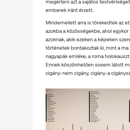
megérteni azt a sajátos testvérisége
emberek iránt érzett.
Mindemellett arra is törekedtek az e
azokba a közösségekbe, ahol egykor 
azoknak, akik ezeken a képeken szere
történetek bontakoztak ki, mint a ma 
nagyapák emléke, a roma holokauszt E
Ennek köszönhetően sosem látott mó
cigány-nem cigány, cigány-a cigánysá