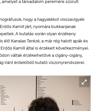
t, amelyet a társadalom peremére szorult
tnográfusok, hogy a hagyatékot visszavigyék
Erdős Kamill járt, nyomára bukkanjanak
peltek. A kutatás során olyan érzékeny
is élő Kanalas Terézé, a már rég halott apák és
rdős Kamill által is érzékelt következményei.
don váltak érzékelhetővé a cigány-cigány,
g iránt érdeklődő kutató viszonyrendszerei.