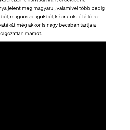
a jelent meg magyarul, valamivel több pedig
ókból, magnószalagokból, kéziratokból álló, az
tékát még akkor is nagy becsben tartja a
dolgozatlan maradt.