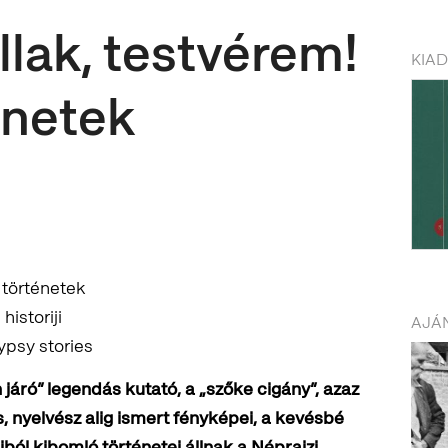
llak, testvérem!
KIA
énetek
y történetek
istoriji
AJÁN
ypsy stories
áró” legendás kutató, a „szőke cigány”, azaz
, nyelvész alig ismert fényképei, a kevésbé
iból kibomló történetei állnak a Néprajzi