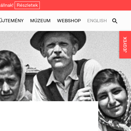
állnak!
Részletek
ŰJTEMÉNY
MÚZEUM
WEBSHOP
ENGLISH
JEGYEK