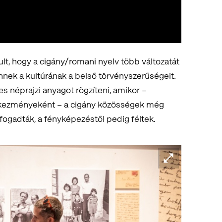
t, hogy a cigány/romani nyelv több változatát
ennek a kultúrának a belső törvényszerűségeit.
es néprajzi anyagot rögzíteni, amikor –
tkezményeként – a cigány közösségek még
fogadták, a fényképezéstől pedig féltek.