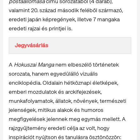
postaállomása
című sorozatából (4 darab),
valamint 20. század második feléből származó,
eredeti japán képregények, illetve 7 mangaka
eredeti rajzai és printjei is.
Jegyvásárlás
A
Hokuszai Manga
nem elbeszélő történetek
sorozata, hanem egyedülálló vizuális
enciklopédia. Oldalain hétköznapi életképek,
emberi mozdulatok és arckifejezések,
munkafolyamatok, állatok, növények, természeti
jelenségek, mitikus alakok és humoros
megfigyelések jelennek meg egymás mellett. A
rajzgyűjtemény eredeti célja az volt, hogy
inspirációt nyújtson és tanulásra ösztönözzön: