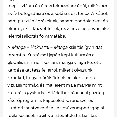
megosztásra és újraértelmezésre épül, miközben
aktív befogadásra és alkotásra ösztönöz. A képek
nem pusztán ábrázolnak, hanem gondolatokat és
élményeket közvetítenek, és a nézőt is bevonják a
jelentésalkotás folyamatába.
A
Manga – Hokuszai – Manga
kiállítás így hidat
teremt a 19. századi japán képi kultúra és a
globálisan ismert kortárs manga világa között,
kérdéseket tesz fel arról, miként olvasunk
képeket, hogyan öröklődnek és alakulnak át
vizuális formák, és mit jelent ma a manga mint
kulturális gyakorlat. A tárlathoz ráadásul gazdag
kísérőprogram is kapcsolódik: rendszeres
kurátori tárlatvezetések és múzeumpedagógiai
foglalkozások segítik a látogatókat a kiállítás