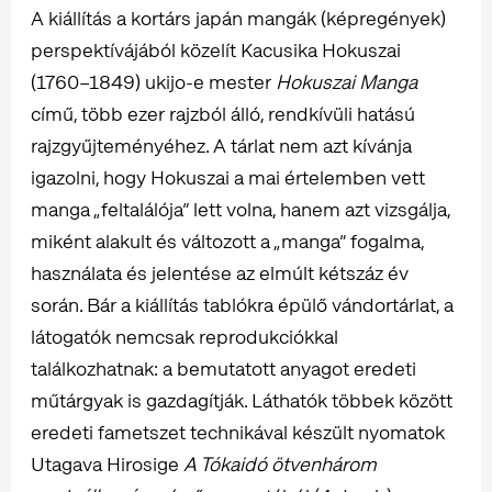
A kiállítás a kortárs japán mangák (képregények)
perspektívájából közelít Kacusika Hokuszai
(1760–1849) ukijo-e mester
Hokuszai Manga
című, több ezer rajzból álló, rendkívüli hatású
rajzgyűjteményéhez. A tárlat nem azt kívánja
igazolni, hogy Hokuszai a mai értelemben vett
manga „feltalálója” lett volna, hanem azt vizsgálja,
miként alakult és változott a „manga” fogalma,
használata és jelentése az elmúlt kétszáz év
során. Bár a kiállítás tablókra épülő vándortárlat, a
látogatók nemcsak reprodukciókkal
találkozhatnak: a bemutatott anyagot eredeti
műtárgyak is gazdagítják. Láthatók többek között
eredeti fametszet technikával készült nyomatok
Utagava Hirosige
A Tókaidó ötvenhárom