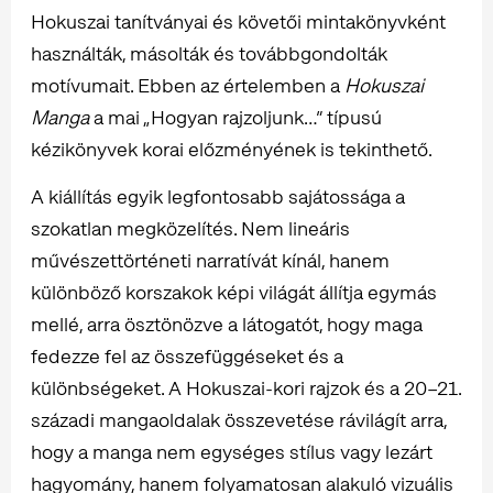
Hokuszai tanítványai és követői mintakönyvként
használták, másolták és továbbgondolták
motívumait. Ebben az értelemben a
Hokuszai
Manga
a mai „Hogyan rajzoljunk…” típusú
kézikönyvek korai előzményének is tekinthető.
A kiállítás egyik legfontosabb sajátossága a
szokatlan megközelítés. Nem lineáris
művészettörténeti narratívát kínál, hanem
különböző korszakok képi világát állítja egymás
mellé, arra ösztönözve a látogatót, hogy maga
fedezze fel az összefüggéseket és a
különbségeket. A Hokuszai-kori rajzok és a 20–21.
századi mangaoldalak összevetése rávilágít arra,
hogy a manga nem egységes stílus vagy lezárt
hagyomány, hanem folyamatosan alakuló vizuális