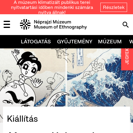
A múzeum klimatizált publikus terei
nyitvatartási időben mindenki számára
Részletek
nyitva állnak!
LÁTOGATÁS
GYŰJTEMÉNY
MÚZEUM
JEGYEK
Kiállítás