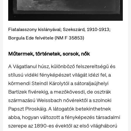
Fiatalasszony kislányával; Szekszárd, 1910-1913;
Borgula Ede felvétele (NM F 35853)
Műtermek, történetek, sorsok, nők
A Vágatlanul húsz, különböző felszereltségű és
stílusú vidéki fényképészet világát idézi fel, a
körmendi Steindl Károlytól a sátoraljaújhelyi
Bartizek fivérekig, a mezőkövesdi, de osztrák
származású Weissbach nővérektől a szolnoki
Papszt Piroskáig. A látogatók betekinthetnek
abba, hogyan változott a fényképezés társadalmi
szerepe az 1890-es évektől az első világháború