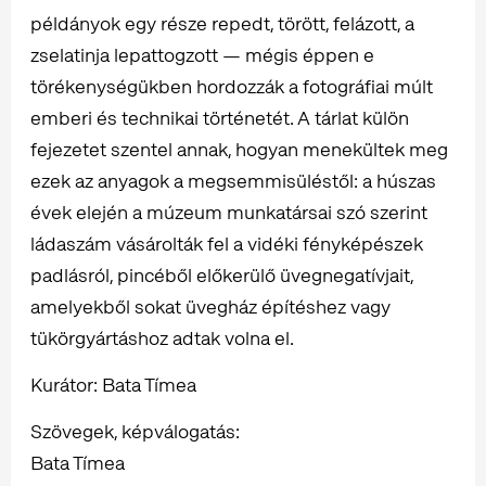
példányok egy része repedt, törött, felázott, a
zselatinja lepattogzott — mégis éppen e
törékenységükben hordozzák a fotográfiai múlt
emberi és technikai történetét. A tárlat külön
fejezetet szentel annak, hogyan menekültek meg
ezek az anyagok a megsemmisüléstől: a húszas
évek elején a múzeum munkatársai szó szerint
ládaszám vásárolták fel a vidéki fényképészek
padlásról, pincéből előkerülő üvegnegatívjait,
amelyekből sokat üvegház építéshez vagy
tükörgyártáshoz adtak volna el.
Kurátor: Bata Tímea
Szövegek, képválogatás:
Bata Tímea