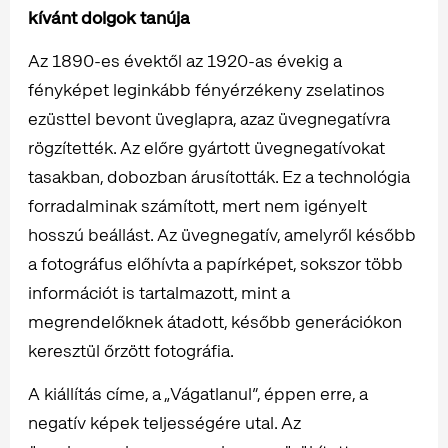
kívánt dolgok tanúja
Az 1890-es évektől az 1920-as évekig a
fényképet leginkább fényérzékeny zselatinos
ezüsttel bevont üveglapra, azaz üvegnegatívra
rögzítették. Az előre gyártott üvegnegatívokat
tasakban, dobozban árusították. Ez a technológia
forradalminak számított, mert nem igényelt
hosszú beállást. Az üvegnegatív, amelyről később
a fotográfus előhívta a papírképet, sokszor több
információt is tartalmazott, mint a
megrendelőknek átadott, később generációkon
keresztül őrzött fotográfia.
A kiállítás címe, a „Vágatlanul”, éppen erre, a
negatív képek teljességére utal. Az