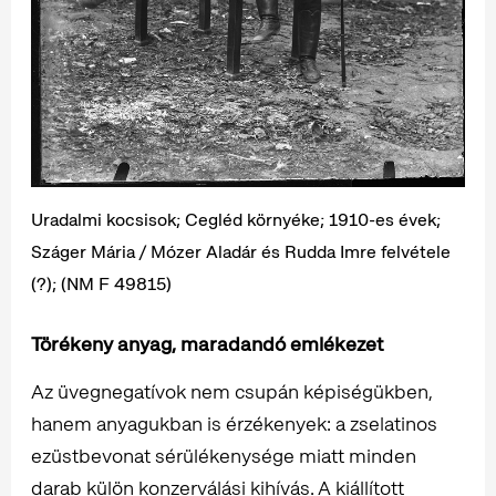
Uradalmi kocsisok; Cegléd környéke; 1910-es évek;
Száger Mária / Mózer Aladár és Rudda Imre felvétele
(?); (NM F 49815)
Törékeny anyag, maradandó emlékezet
Az üvegnegatívok nem csupán képiségükben,
hanem anyagukban is érzékenyek: a zselatinos
ezüstbevonat sérülékenysége miatt minden
darab külön konzerválási kihívás. A kiállított