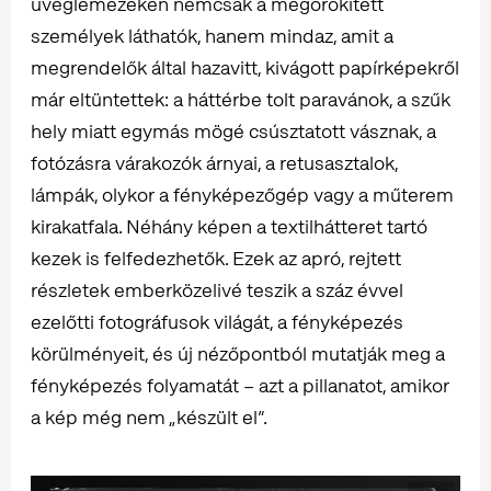
üveglemezeken nemcsak a megörökített
személyek láthatók, hanem mindaz, amit a
megrendelők által hazavitt, kivágott papírképekről
már eltüntettek: a háttérbe tolt paravánok, a szűk
hely miatt egymás mögé csúsztatott vásznak, a
fotózásra várakozók árnyai, a retusasztalok,
lámpák, olykor a fényképezőgép vagy a műterem
kirakatfala. Néhány képen a textilhátteret tartó
kezek is felfedezhetők. Ezek az apró, rejtett
részletek emberközelivé teszik a száz évvel
ezelőtti fotográfusok világát, a fényképezés
körülményeit, és új nézőpontból mutatják meg a
fényképezés folyamatát – azt a pillanatot, amikor
a kép még nem „készült el”.