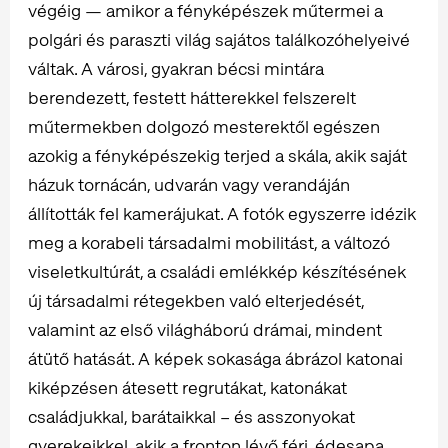
végéig — amikor a fényképészek műtermei a
polgári és paraszti világ sajátos találkozóhelyeivé
váltak. A városi, gyakran bécsi mintára
berendezett, festett hátterekkel felszerelt
műtermekben dolgozó mesterektől egészen
azokig a fényképészekig terjed a skála, akik saját
házuk tornácán, udvarán vagy verandáján
állították fel kamerájukat. A fotók egyszerre idézik
meg a korabeli társadalmi mobilitást, a változó
viseletkultúrát, a családi emlékkép készítésének
új társadalmi rétegekben való elterjedését,
valamint az első világháború drámai, mindent
átütő hatását. A képek sokasága ábrázol katonai
kiképzésen átesett regrutákat, katonákat
családjukkal, barátaikkal – és asszonyokat
gyerekeikkel, akik a fronton lévő férj, édesapa