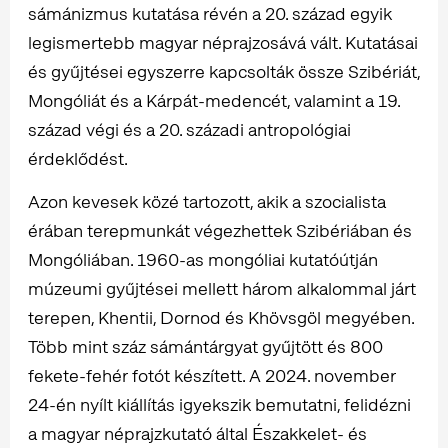
sámánizmus kutatása révén a 20. század egyik
legismertebb magyar néprajzosává vált. Kutatásai
és gyűjtései egyszerre kapcsolták össze Szibériát,
Mongóliát és a Kárpát-medencét, valamint a 19.
század végi és a 20. századi antropológiai
érdeklődést.
Azon kevesek közé tartozott, akik a szocialista
érában terepmunkát végezhettek Szibériában és
Mongóliában. 1960-as mongóliai kutatóútján
múzeumi gyűjtései mellett három alkalommal járt
terepen, Khentii, Dornod és Khövsgöl megyében.
Több mint száz sámántárgyat gyűjtött és 800
fekete-fehér fotót készített. A 2024. november
24-én nyílt kiállítás igyekszik bemutatni, felidézni
a magyar néprajzkutató által Északkelet- és