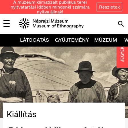
A múzeum klimatizált publikus terei
nyitvatartási időben mindenki számára
Részletek
nyitva állnak!
LÁTOGATÁS
GYŰJTEMÉNY
MÚZEUM
JEGYEK
Kiállítás