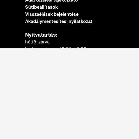
Adatkezelési tájékoztató
Sütibeállítások
Visszaélések bejelentése
Akadálymentesítési nyilatkozat
Nyitvatartás:
hétfő: zárva
kedd-vasárnap: 10:00-18:00
Jegypénztár:
hétfő: zárva
kedd-vasárnap: 10:00-17:30
További információk