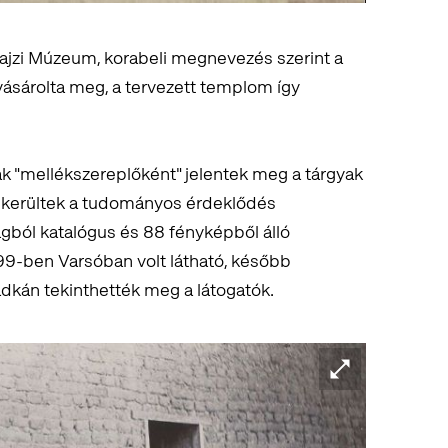
ajzi Múzeum, korabeli megnevezés szerint a
ásárolta meg, a tervezett templom így
sak "mellékszereplőként" jelentek meg a tárgyak
n kerültek a tudományos érdeklődés
gból katalógus és 88 fényképből álló
1999-ben Varsóban volt látható, később
kán tekinthették meg a látogatók.