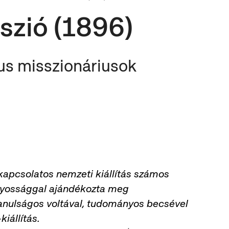
szió (1896)
us misszionáriusok
kapcsolatos nemzeti kiállítás számos
ányossággal ajándékozta meg
tanulságos voltával, tudományos becsével
kiállítás.