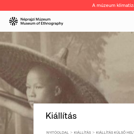
A múzeum klimatizál
Kiállítás
NYITÓOLDAL
KIÁLLÍTÁS
KIÁLLÍTÁS KÜLSŐ HEL