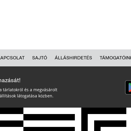
KAPCSOLAT
SAJTÓ
ÁLLÁSHIRDETÉS
TÁMOGATÓIN
mazását!
a tárlatokról és a megvásárolt
llítások látogatása közben.