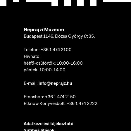
Néprajzi Múzeum
Budapest 1146, Dózsa György út 35.
Telefon:
+36 1 474 2100
Hívható:
hétfő-csütörtök: 10:00-16:00
péntek: 10:00-14:00
E-mail:
info@neprajz.hu
Etnoshop:
+36 1 474 2150
Etknow Könyvesbolt:
+36 1 474 2222
Adatkezelési tájékoztató
Sütibeállítások