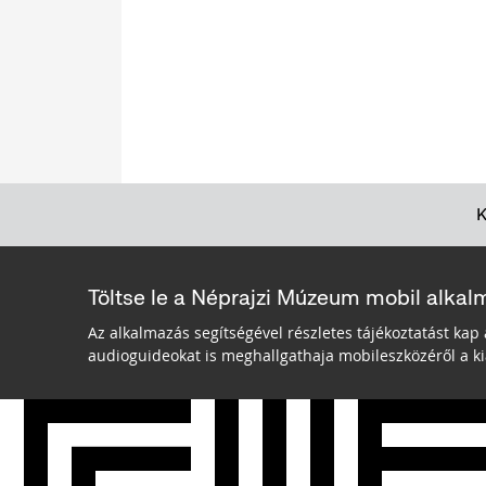
Töltse le a Néprajzi Múzeum mobil alkal
Az alkalmazás segítségével részletes tájékoztatást kap 
audioguideokat is meghallgathaja mobileszközéről a kiá