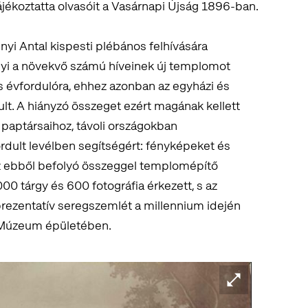
tájékoztatta olvasóit a Vasárnapi Újság 1896-ban.
ényi Antal kispesti plébános felhívására
ényi a növekvő számú híveinek új templomot
es évfordulóra, ehhez azonban az egyházi és
lt. A hiányzó összeget ezért magának kellett
paptársaihoz, távoli országokban
dult levélben segítségért: fényképeket és
y az ebből befolyó összeggel templomépítő
00 tárgy és 600 fotográfia érkezett, s az
eprezentatív seregszemlét a millennium idején
i Múzeum épületében.