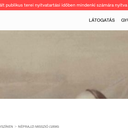
t publikus terei nyitvatartási időben mindenki számára nyitva 
LÁTOGATÁS
GY
YSZÍNEN
NÉPRAJZI MISSZIÓ (1896)