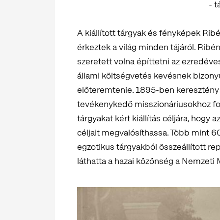
- 
A kiállított tárgyak és fényképek Rib
érkeztek a világ minden tájáról. Rib
szeretett volna építtetni az ezredév
állami költségvetés kevésnek bizonyu
előteremtenie. 1895-ben keresztény 
tevékenykedő misszionáriusokhoz for
tárgyakat kért kiállítás céljára, hog
céljait megvalósíthassa. Több mint 60
egzotikus tárgyakból összeállított r
láthatta a hazai közönség a Nemzet