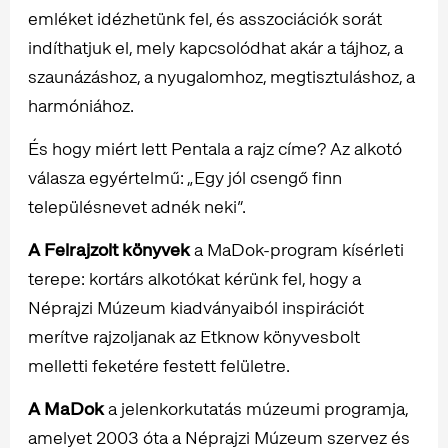
emléket idézhetünk fel, és asszociációk sorát
indíthatjuk el, mely kapcsolódhat akár a tájhoz, a
szaunázáshoz, a nyugalomhoz, megtisztuláshoz, a
harmóniához.
És hogy miért lett Pentala a rajz címe? Az alkotó
válasza egyértelmű: „Egy jól csengő finn
településnevet adnék neki”.
A Felrajzolt könyvek
a MaDok-program kísérleti
terepe: kortárs alkotókat kérünk fel, hogy a
Néprajzi Múzeum kiadványaiból inspirációt
merítve rajzoljanak az Etknow könyvesbolt
melletti feketére festett felületre.
A
MaDok
a jelenkorkutatás múzeumi programja,
amelyet 2003 óta a Néprajzi Múzeum szervez és