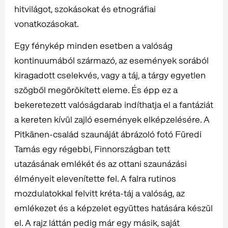
hitvilágot, szokásokat és etnográfiai
vonatkozásokat.
Egy fénykép minden esetben a valóság
kontinuumából származó, az események sorából
kiragadott cselekvés, vagy a táj, a tárgy egyetlen
szögből megörökített eleme. És épp ez a
bekeretezett valóságdarab indíthatja el a fantáziát
a kereten kívül zajló események elképzelésére. A
Pitkänen-család szaunáját ábrázoló fotó Füredi
Tamás egy régebbi, Finnországban tett
utazásának emlékét és az ottani szaunázási
élményeit elevenítette fel. A falra rutinos
mozdulatokkal felvitt kréta-táj a valóság, az
emlékezet és a képzelet együttes hatására készül
el. A rajz láttán pedig már egy másik, saját