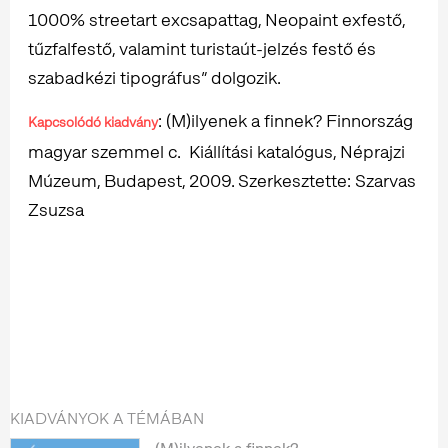
1000% streetart excsapattag, Neopaint exfestő,
tűzfalfestő, valamint turistaút-jelzés festő és
szabadkézi tipográfus” dolgozik.
: (M)ilyenek a finnek? Finnország
Kapcsolódó kiadvány
magyar szemmel c. Kiállítási katalógus, Néprajzi
Múzeum, Budapest, 2009. Szerkesztette: Szarvas
Zsuzsa
KIADVÁNYOK A TÉMÁBAN