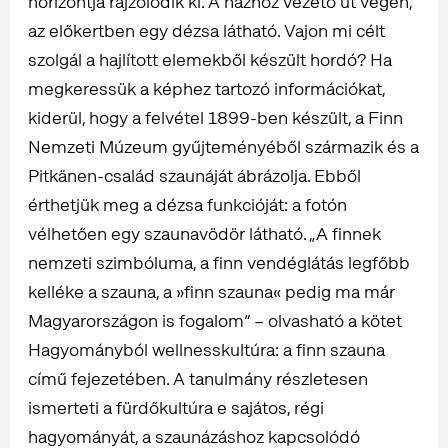
horizontja rajzolódik ki. A házhoz vezető út végén,
az előkertben egy dézsa látható. Vajon mi célt
szolgál a hajlított elemekből készült hordó? Ha
megkeressük a képhez tartozó információkat,
kiderül, hogy a felvétel 1899-ben készült, a Finn
Nemzeti Múzeum gyűjteményéből származik és a
Pitkänen-család szaunáját ábrázolja. Ebből
érthetjük meg a dézsa funkcióját: a fotón
vélhetően egy szaunavödör látható. „A finnek
nemzeti szimbóluma, a finn vendéglátás legfőbb
kelléke a szauna, a »finn szauna« pedig ma már
Magyarországon is fogalom” – olvasható a kötet
Hagyományból wellnesskultúra: a finn szauna
című fejezetében. A tanulmány részletesen
ismerteti a fürdőkultúra e sajátos, régi
hagyományát, a szaunázáshoz kapcsolódó