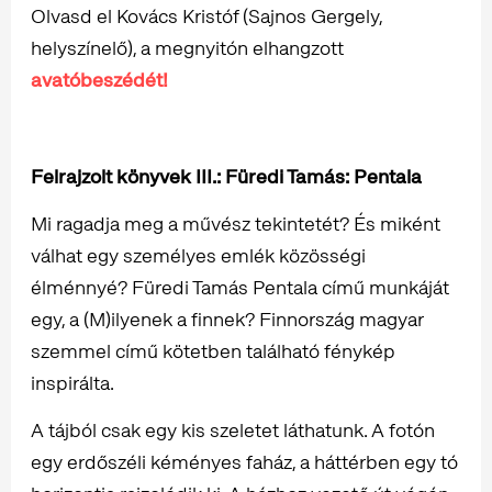
Olvasd el Kovács Kristóf (Sajnos Gergely,
helyszínelő), a megnyitón elhangzott
avatóbeszédét!
Felrajzolt könyvek III.: Füredi Tamás: Pentala
Mi ragadja meg a művész tekintetét? És miként
válhat egy személyes emlék közösségi
élménnyé? Füredi Tamás Pentala című munkáját
egy, a (M)ilyenek a finnek? Finnország magyar
szemmel című kötetben található fénykép
inspirálta.
A tájból csak egy kis szeletet láthatunk. A fotón
egy erdőszéli kéményes faház, a háttérben egy tó