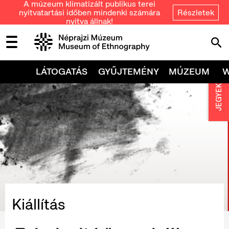
A múzeum klimatizált publikus terei
nyitvatartási időben mindenki számára
Részletek
nyitva állnak!
LÁTOGATÁS
GYŰJTEMÉNY
MÚZEUM
JEGYEK
Kiállítás