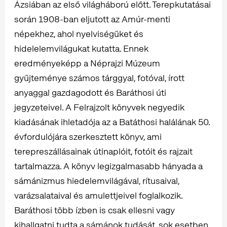
Ázsiában az első világháború előtt. Terepkutatásai
során 1908-ban eljutott az Amúr-menti
népekhez, ahol nyelviségüket és
hidelelemvilágukat kutatta. Ennek
eredményeképp a Néprajzi Múzeum
gyűjteménye számos tárggyal, fotóval, írott
anyaggal gazdagodott és Baráthosi úti
jegyzeteivel. A Felrajzolt könyvek negyedik
kiadásának ihletadója az a Batáthosi halálának 50.
évfordulójára szerkesztett könyv, ami
terepreszállásainak útinaplóit, fotóit és rajzait
tartalmazza. A könyv legizgalmasabb hányada a
sámánizmus hiedelemvilágával, rítusaival,
varázsalataival és amulettjeivel foglalkozik.
Baráthosi több ízben is csak ellesni vagy
kihallgatni tudta a sámánok tudását, sok esetben