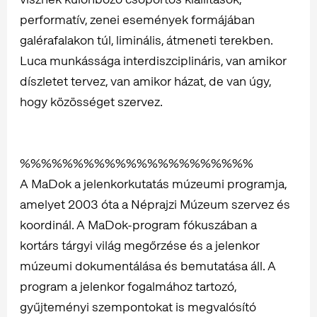
performatív, zenei események formájában
galérafalakon túl, liminális, átmeneti terekben.
Luca munkássága interdiszciplináris, van amikor
díszletet tervez, van amikor házat, de van úgy,
hogy közösséget szervez.
%%%%%%%%%%%%%%%%%%%%%%
A MaDok a jelenkorkutatás múzeumi programja,
amelyet 2003 óta a Néprajzi Múzeum szervez és
koordinál. A MaDok-program fókuszában a
kortárs tárgyi világ megőrzése és a jelenkor
múzeumi dokumentálása és bemutatása áll. A
program a jelenkor fogalmához tartozó,
gyűjteményi szempontokat is megvalósító