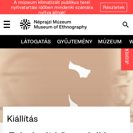
A múzeum klimatizált publikus terei
nyitvatartási időben mindenki számára
Részletek
nyitva állnak!
LÁTOGATÁS
GYŰJTEMÉNY
MÚZEUM
JEGYEK
Kiállítás