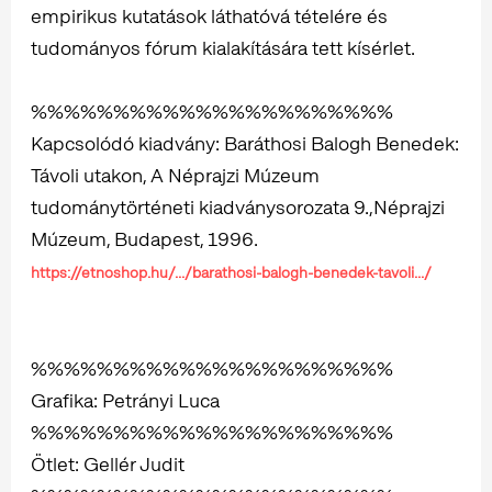
empirikus kutatások láthatóvá tételére és
tudományos fórum kialakítására tett kísérlet.
%%%%%%%%%%%%%%%%%%%%%%
Kapcsolódó kiadvány: Baráthosi Balogh Benedek:
Távoli utakon, A Néprajzi Múzeum
tudománytörténeti kiadványsorozata 9.,Néprajzi
Múzeum, Budapest, 1996.
https://etnoshop.hu/.../barathosi-balogh-benedek-tavoli.../
%%%%%%%%%%%%%%%%%%%%%%
Grafika: Petrányi Luca
%%%%%%%%%%%%%%%%%%%%%%
Ötlet: Gellér Judit