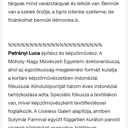
tárgyak mind varázstárgyak és lelkük van. Bennük
van a szelek őrzője, a tigris istenke szelleme, de
ficánkolhat bennük démonka is.
%%%%%%%%%%%%%%%%%%%%%%
Petrányi Luca
építész és képzőművész. A
Moholy-Nagy Művészeti Egyetem doktorandusza,
ahol az egzotikusság megjelenési formáit kutatja
a kortárs képzőművészetben indonéziai
fókusszal. Kiindulópontját három éves indonéziai
tartózkodása adta. Speciális fókusza a textíliákon
van, mivel képzőművészként textilfestéssel
foglalkozik. A Useless Galeri alapítója, amiben
Solymár Fannival együtt független kurátori parxist
visznek különböző csoportos kiállítások,