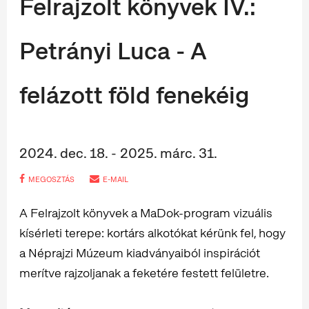
Felrajzolt könyvek IV.:
Petrányi Luca - A
felázott föld fenekéig
2024. dec. 18. - 2025. márc. 31.
MEGOSZTÁS
E-MAIL
A Felrajzolt könyvek a MaDok-program vizuális
kísérleti terepe: kortárs alkotókat kérünk fel, hogy
a Néprajzi Múzeum kiadványaiból inspirációt
merítve rajzoljanak a feketére festett felületre.