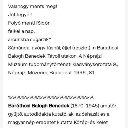
Valahogy ments meg!
Jót tegyél!
Folyó menti földön,
felkél a nap,
arcunkba sugárzik.”
Sámándal gyógyításnál, éjjel (részlet) In Baráthosi
Balogh Benedek: Távoli utakon, A Néprajzi
Múzeum tudománytörténeti kiadványsorozata 9.,
Néprajzi Múzeum, Budapest, 1996., 81.
%%%%%%%%%%%%%%%%%%%%
Baráthosi Balogh Benedek
(1870–1945) amatőr
gyűjtő, autodidakta kutató, aki az őshazát és a
magyar nép eredetét kutatta Közép-és Kelet