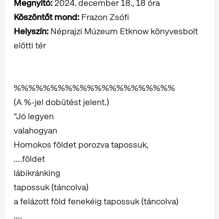
Megnyitó:
2024. december 18., 18 óra
Köszöntőt mond:
Frazon Zsófi
Helyszín:
Néprajzi Múzeum Etknow könyvesbolt
előtti tér
%%%%%%%%%%%%%%%%%%%%%%
(A %-jel dobütést jelent.)
“Jó legyen
valahogyan
Homokos földet porozva tapossuk,
….földet
lábikránking
tapossuk (táncolva)
a felázott föld fenekéig tapossuk (táncolva)
….