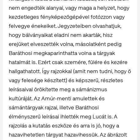
nem engedték alanyai, vagy maga a helyzet, hogy
kezdetleges fényképezőgépével fotózzon vagy
felvegye énekeiket. Jegyzeteiben olvashatjuk,
hogy bálványaikat eladni nem akarták, hisz
erejüket elveszették volna, másolatként pedig
Baráthosi megkaparinthatta volna a tárgyak
hatalmát is. Ezért csak szemére, fülére és kezére
hallgathatott. Így rajzokkal (amit nem tudni, hogy ő
vagy felesége készített) és képszerű, részletes
leírásaival örökítette meg a sámánizmus
kultúráját. Az Amúr-menti amulettek és
sámántárgyak rajzai, illetve Baráthosi
élményszerű leírásai ihlették meg Lucát is. A
rajzolás a kutatás eszköze és arra is jó, hogy a
hazavihetetlen tárgyat hazavihessük. Az ábrázolt