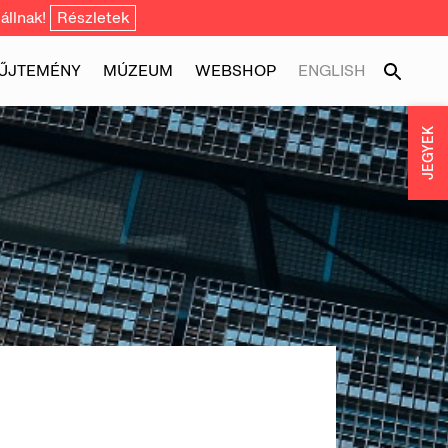
állnak!
Részletek
ŰJTEMÉNY
MÚZEUM
WEBSHOP
ENGLISH
JEGYEK