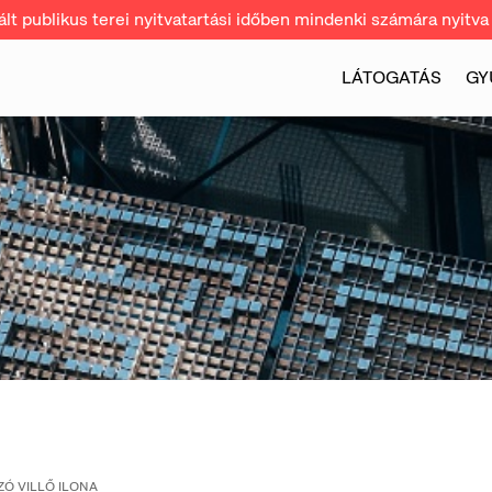
t publikus terei nyitvatartási időben mindenki számára nyitva 
LÁTOGATÁS
GY
Ó VILLŐ ILONA