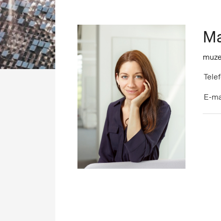
Ma
muze
Telef
E-ma