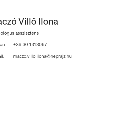
czó Villő Ilona
ológus asszisztens
on:
+36 30 1313067
il:
maczo.villo.ilona@neprajz.hu