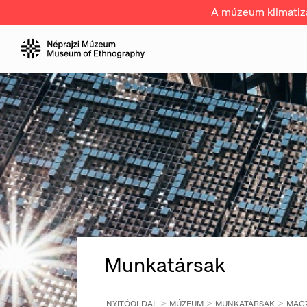
A múzeum klimatizál
Munkatársak
NYITÓOLDAL
MÚZEUM
MUNKATÁRSAK
MACZ