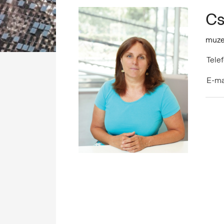
Cs
muze
Telef
E-ma