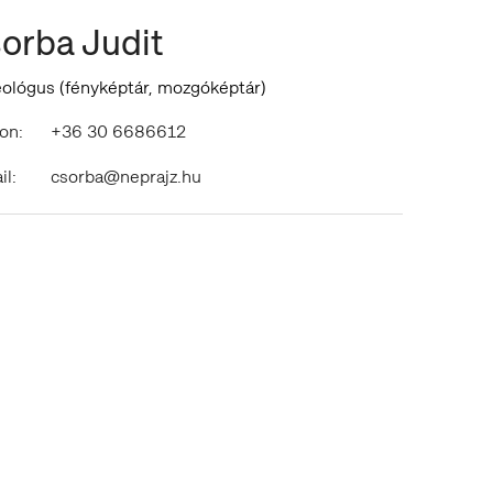
orba Judit
ológus (fényképtár, mozgóképtár)
on:
+36 30 6686612
il:
csorba@neprajz.hu