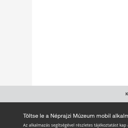
Töltse le a Néprajzi Múzeum mobil alkal
Az alkalmazás segítségével részletes tájékoztatást kap 