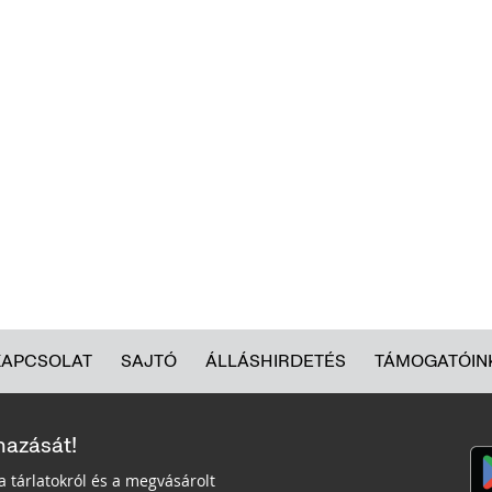
KAPCSOLAT
SAJTÓ
ÁLLÁSHIRDETÉS
TÁMOGATÓIN
mazását!
a tárlatokról és a megvásárolt