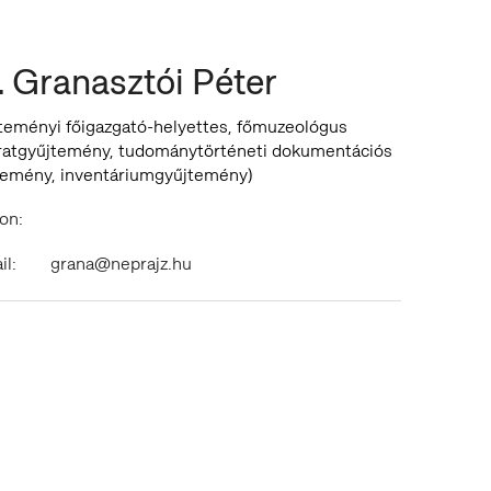
. Granasztói Péter
teményi főigazgató-helyettes, főmuzeológus
iratgyűjtemény, tudománytörténeti dokumentációs
temény, inventáriumgyűjtemény)
on:
il:
grana@neprajz.hu