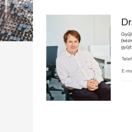
Dr
Gyűj
(kéz
gyűj
Telef
E-ma