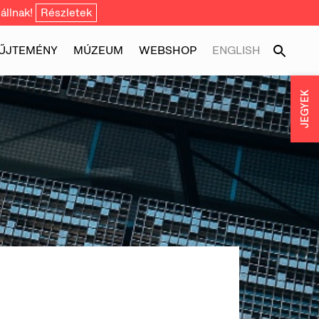
állnak!
Részletek
ŰJTEMÉNY
MÚZEUM
WEBSHOP
ENGLISH
JEGYEK