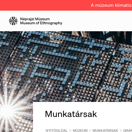
A múzeum klimatizál
Munkatársak
NYITÓOLDAL
MÚZEUM
MUNKATÁRSAK
GRAN