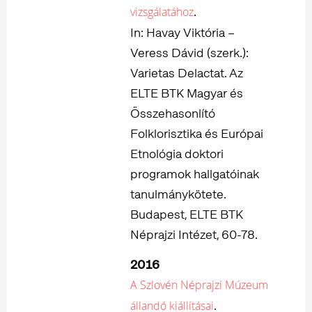
.
vizsgálatához
In: Havay Viktória –
Veress Dávid (szerk.):
Varietas Delactat. Az
ELTE BTK Magyar és
Összehasonlító
Folklorisztika és Európai
Etnológia doktori
programok hallgatóinak
tanulmánykötete.
Budapest, ELTE BTK
Néprajzi Intézet, 60-78.
2016
A Szlovén Néprajzi Múzeum
.
állandó kiállításai