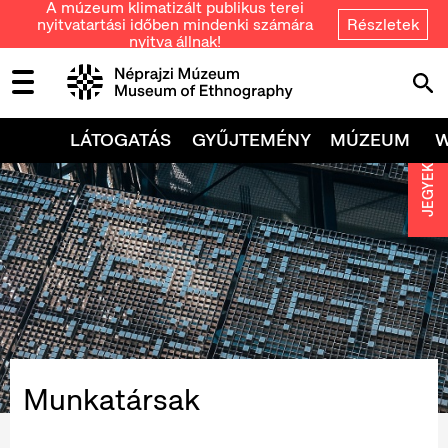
A múzeum klimatizált publikus terei
nyitvatartási időben mindenki számára
Részletek
nyitva állnak!
LÁTOGATÁS
GYŰJTEMÉNY
MÚZEUM
JEGYEK
Munkatársak