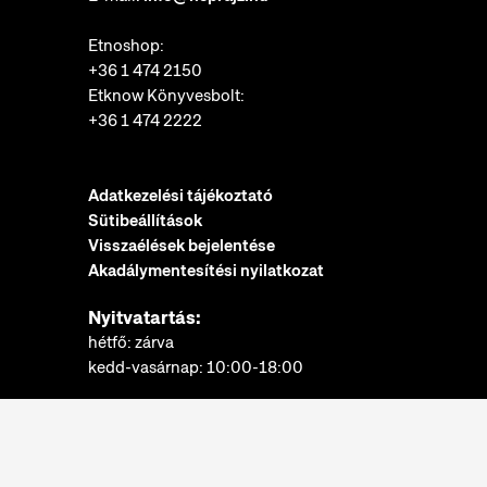
Etnoshop:
+36 1 474 2150
Etknow Könyvesbolt:
+36 1 474 2222
Adatkezelési tájékoztató
Sütibeállítások
Visszaélések bejelentése
Akadálymentesítési nyilatkozat
Nyitvatartás:
hétfő: zárva
kedd-vasárnap: 10:00-18:00
Jegypénztár:
hétfő: zárva
kedd-vasárnap: 10:00-17:30