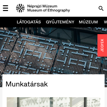
LÁTOGATÁS
GYŰJTEMÉNY
MÚZEUM
JEGYEK
Munkatársak