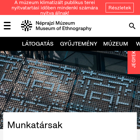
A múzeum klimatizált publikus terei
nyitvatartási időben mindenki számára
Részletek
nyitva állnak!
LÁTOGATÁS
GYŰJTEMÉNY
MÚZEUM
JEGYEK
Munkatársak