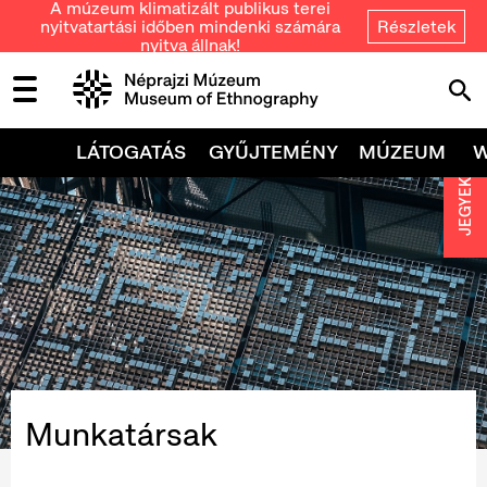
A múzeum klimatizált publikus terei
nyitvatartási időben mindenki számára
Részletek
nyitva állnak!
LÁTOGATÁS
GYŰJTEMÉNY
MÚZEUM
JEGYEK
Munkatársak