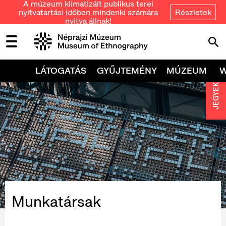
A múzeum klimatizált publikus terei
nyitvatartási időben mindenki számára
Részletek
nyitva állnak!
LÁTOGATÁS
GYŰJTEMÉNY
MÚZEUM
JEGYEK
Munkatársak