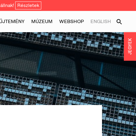
állnak!
Részletek
ŰJTEMÉNY
MÚZEUM
WEBSHOP
ENGLISH
JEGYEK