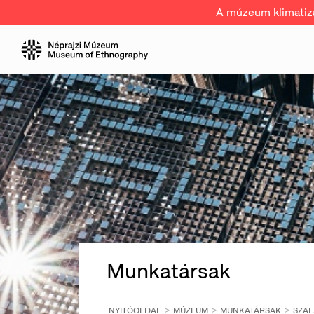
A múzeum klimatizál
Munkatársak
NYITÓOLDAL
MÚZEUM
MUNKATÁRSAK
SZAL