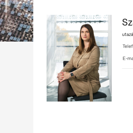
Sz
utaz
Telef
E-ma