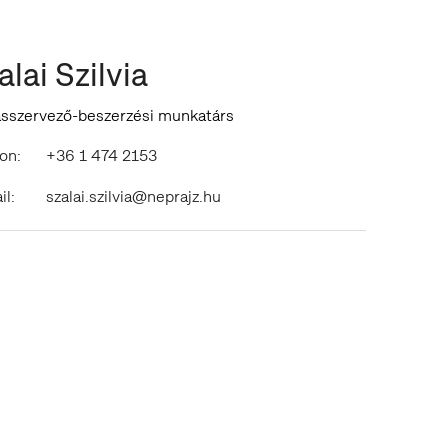
alai Szilvia
ásszervező-beszerzési munkatárs
on:
+36 1 474 2153
il:
szalai.szilvia@neprajz.hu