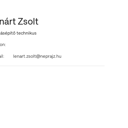
nárt Zsolt
ításépítő technikus
on:
il:
lenart.zsolt@neprajz.hu