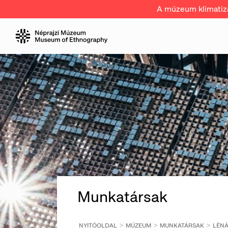
A múzeum klimatizál
Munkatársak
NYITÓOLDAL
MÚZEUM
MUNKATÁRSAK
LÉNÁ