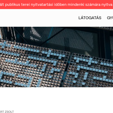
t publikus terei nyitvatartási időben mindenki számára nyitva 
LÁTOGATÁS
GY
RT ZSOLT