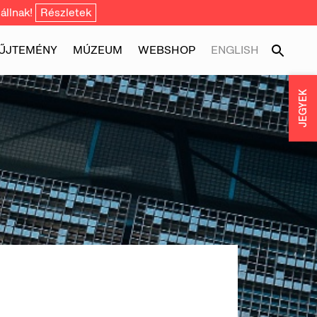
állnak!
Részletek
ŰJTEMÉNY
MÚZEUM
WEBSHOP
ENGLISH
JEGYEK