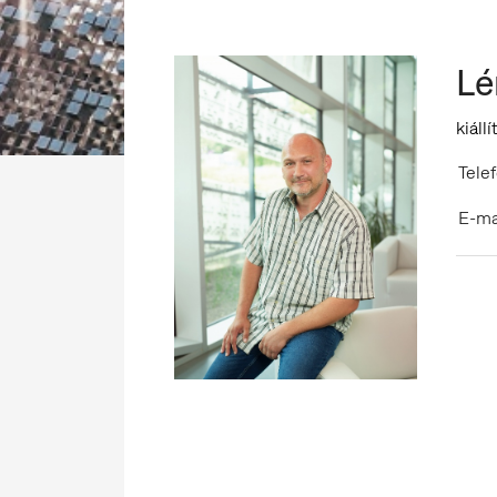
Lé
kiáll
Telef
E-ma