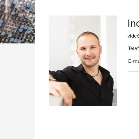
In
vide
Telef
E-ma