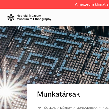
A múzeum klimatizál
Munkatársak
NYITÓOLDAL
MÚZEUM
MUNKATÁRSAK
INCZ