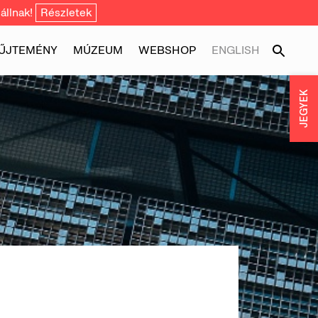
állnak!
Részletek
ŰJTEMÉNY
MÚZEUM
WEBSHOP
ENGLISH
JEGYEK