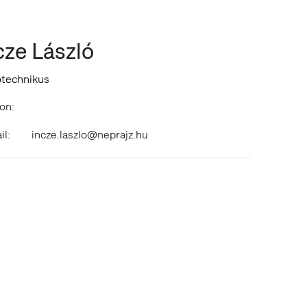
cze László
ótechnikus
on:
il:
incze.laszlo@neprajz.hu