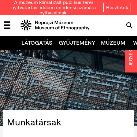
A múzeum klimatizált publikus terei
nyitvatartási időben mindenki számára
Részletek
nyitva állnak!
LÁTOGATÁS
GYŰJTEMÉNY
MÚZEUM
JEGYEK
Munkatársak