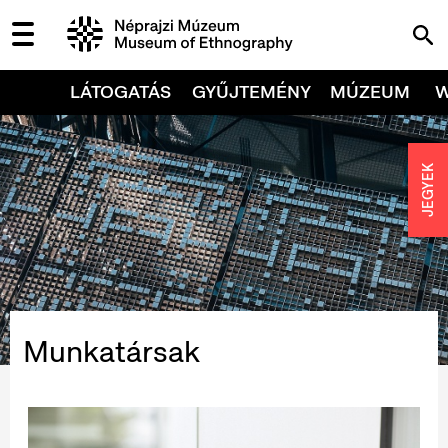
LÁTOGATÁS
GYŰJTEMÉNY
MÚZEUM
JEGYEK
Munkatársak