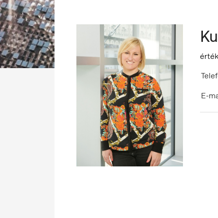
Ku
érték
Telef
E-ma