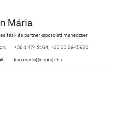
n Mária
esítési- és partnerkapcsolati menedzser
on:
+36 1 474 2164, +36 30 0945920
il:
kun.maria@neprajz.hu