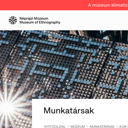
A múzeum klimatizál
Munkatársak
NYITÓOLDAL
MÚZEUM
MUNKATÁRSAK
KUN 