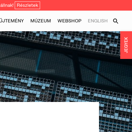
állnak!
Részletek
ŰJTEMÉNY
MÚZEUM
WEBSHOP
ENGLISH
JEGYEK