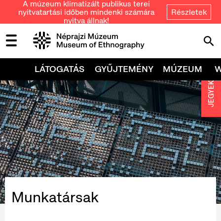
A múzeum klimatizált publikus terei
nyitvatartási időben mindenki számára
Részletek
nyitva állnak!
LÁTOGATÁS
GYŰJTEMÉNY
MÚZEUM
JEGYEK
Munkatársak