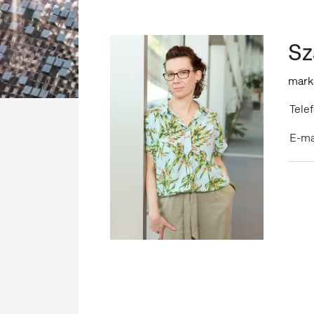
Sz
mark
Telef
E-ma