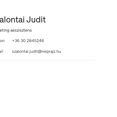
alontai Judit
eting asszisztens
on:
+36 30 2845246
il:
szalontai.judit@neprajz.hu