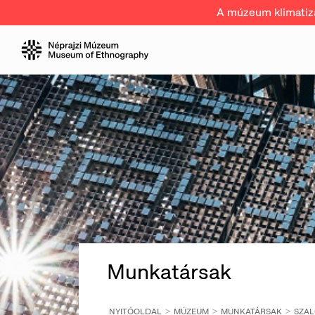
A múzeum klimatizál
Munkatársak
NYITÓOLDAL
MÚZEUM
MUNKATÁRSAK
SZAL