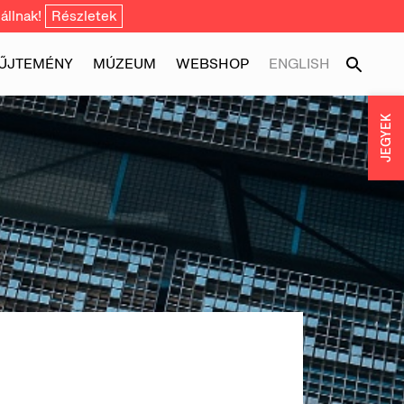
állnak!
Részletek
ŰJTEMÉNY
MÚZEUM
WEBSHOP
ENGLISH
JEGYEK