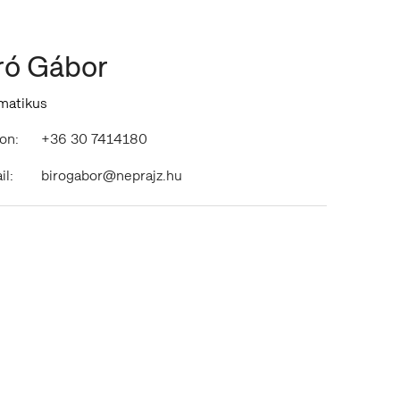
ró Gábor
rmatikus
on:
+36 30 7414180
il:
birogabor@neprajz.hu