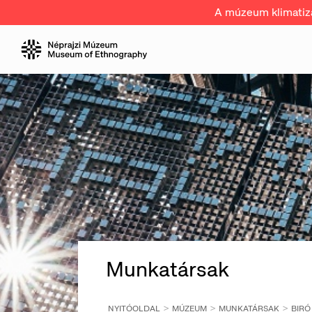
A múzeum klimatizál
Munkatársak
NYITÓOLDAL
MÚZEUM
MUNKATÁRSAK
BIRÓ