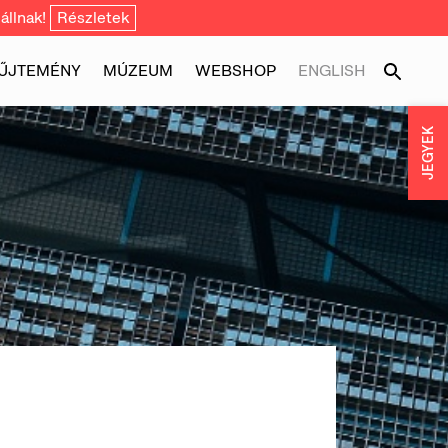
állnak!
Részletek
ŰJTEMÉNY
MÚZEUM
WEBSHOP
ENGLISH
JEGYEK