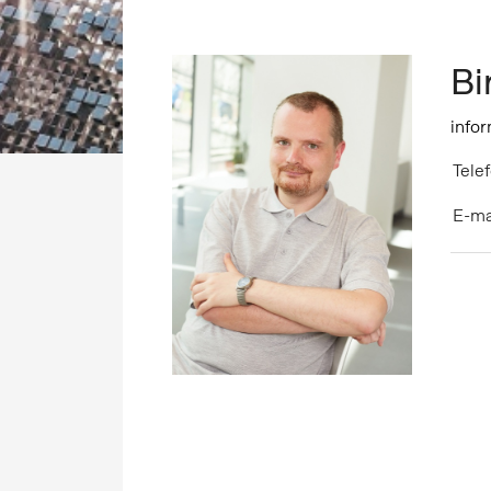
Bi
info
Telef
E-ma