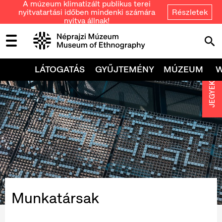
A múzeum klimatizált publikus terei
nyitvatartási időben mindenki számára
Részletek
nyitva állnak!
LÁTOGATÁS
GYŰJTEMÉNY
MÚZEUM
JEGYEK
Munkatársak