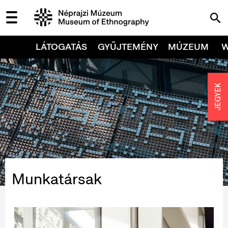
LÁTOGATÁS
GYŰJTEMÉNY
MÚZEUM
JEGYEK
Munkatársak