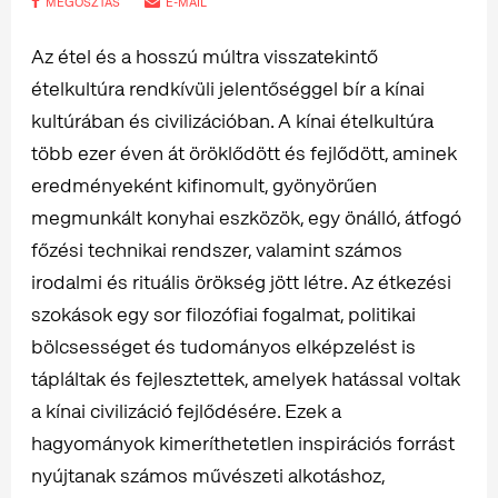
MEGOSZTÁS
E-MAIL
Az étel és a hosszú múltra visszatekintő
ételkultúra rendkívüli jelentőséggel bír a kínai
kultúrában és civilizációban. A kínai ételkultúra
több ezer éven át öröklődött és fejlődött, aminek
eredményeként kifinomult, gyönyörűen
megmunkált konyhai eszközök, egy önálló, átfogó
főzési technikai rendszer, valamint számos
irodalmi és rituális örökség jött létre. Az étkezési
szokások egy sor filozófiai fogalmat, politikai
bölcsességet és tudományos elképzelést is
tápláltak és fejlesztettek, amelyek hatással voltak
a kínai civilizáció fejlődésére. Ezek a
hagyományok kimeríthetetlen inspirációs forrást
nyújtanak számos művészeti alkotáshoz,