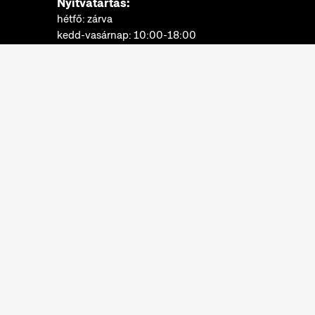
Nyitvatartás:
hétfő: zárva
kedd-vasárnap: 10:00-18:00
Jegypénztár:
hétfő: zárva
kedd-vasárnap: 10:00-17:30
További információk
Néprajzi Múzeum © 2022.
Minden jog fenntartva.