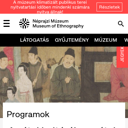
A múzeum klimatizált publikus terei
nyitvatartási időben mindenki számára
Részletek
nyitva állnak!
LÁTOGATÁS
GYŰJTEMÉNY
MÚZEUM
JEGYEK
Programok