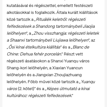
kutatásával és régészettel, emellett festészeti
alkotásokkal is foglalkozik. Általa kurált kiállítások
közé tartozik a „
Rituálék keletről: régészeti
felfedezések a Shandong tartománybeli Jiaojia
lelőhelyen
”, a „
Zhou visszhangja: régészeti leletek
a Shaanxi tartománybeli Liujiawa lelőhelyen
”, az
„
Ősi kínai ételkultúra kiállítás
” és a „
Blanc de
Chine: Dehua fehér porcelán
.” Részt vett
régészeti ásatásokon a Shanxi Yuanqu város
Shang-kori lelőhelyén, a Xiaxian Yuancun
lelőhelyén és a Jiangxian Zhoujiazhuang
lelőhelyén. Főbb művei közé tartozik a „
Yuanqu
város
(2. kötet)” és a „
Képes útmutató a kínai
kultúrához: régészeti felfedezések
.”