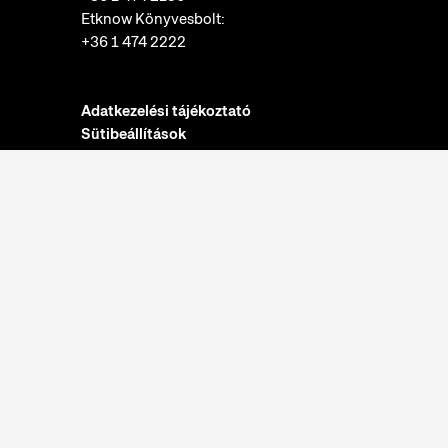
Etknow Könyvesbolt:
+36 1 474 2222
Adatkezelési tájékoztató
Sütibeállítások
Visszaélések bejelentése
Akadálymentesítési nyilatkozat
Nyitvatartás:
hétfő: zárva
kedd-vasárnap: 10:00-18:00
Jegypénztár:
hétfő: zárva
kedd-vasárnap: 10:00-17:30
További információk