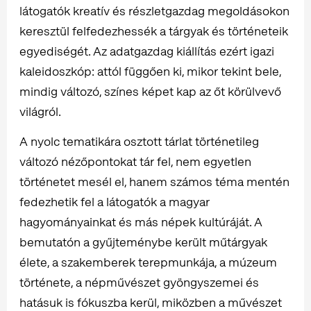
látogatók kreatív és részletgazdag megoldásokon
keresztül felfedezhessék a tárgyak és történeteik
egyediségét. Az adatgazdag kiállítás ezért igazi
kaleidoszkóp: attól függően ki, mikor tekint bele,
mindig változó, színes képet kap az őt körülvevő
világról.
A nyolc tematikára osztott tárlat történetileg
változó nézőpontokat tár fel, nem egyetlen
történetet mesél el, hanem számos téma mentén
fedezhetik fel a látogatók a magyar
hagyományainkat és más népek kultúráját. A
bemutatón a gyűjteménybe került műtárgyak
élete, a szakemberek terepmunkája, a múzeum
története, a népművészet gyöngyszemei és
hatásuk is fókuszba kerül, miközben a művészet