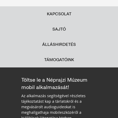
KAPCSOLAT
SAJTÓ
ÁLLÁSHIRDETÉS
TÁMOGATÓINK
Töltse le a Néprajzi Múzeum
mobil alkalmazását!
Az alkalmazás segítségével részletes
tájékoztatást kap a tárlatokról és a
megvásárolt audioguideokat is
meghallgathaja mobileszközéről a
kiállítások látogatása közben.