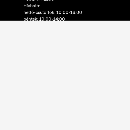
Hívható:
hétfő-csütörtök: 10:00-16:00
péntek: 10:00-14:00
E-mail:
info@neprajz.hu
Etnoshop:
+36 1 474 2150
Etknow Könyvesbolt:
+36 1 474 2222
Adatkezelési tájékoztató
Sütibeállítások
Visszaélések bejelentése
Akadálymentesítési nyilatkozat
Nyitvatartás:
hétfő: zárva