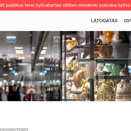
t publikus terei nyitvatartási időben mindenki számára nyitva 
LÁTOGATÁS
GY
 KERÁMIATÉRBEN