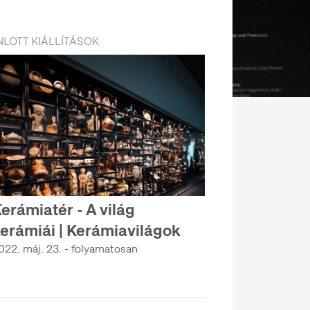
LOTT KIÁLLÍTÁSOK
erámiatér - A világ
erámiái | Kerámiavilágok
022. máj. 23. - folyamatosan