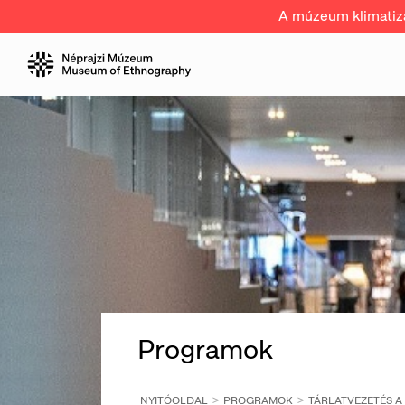
A múzeum klimatizál
Programok
NYITÓOLDAL
PROGRAMOK
TÁRLATVEZETÉS A