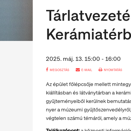
Tárlatvezeté
Kerámiatér
2025. máj. 13. 15:00 - 16:00
MEGOSZTÁS
E-MAIL
NYOMTATÁS
Az épület főlépcsője mellett minteg
kiállításban és látványtárban a ker
gyűjteményeiből kerülnek bemutatásr
nyer a múzeumi gyűjtőszenvedélyről,
végtelen számú témáról, amely a mú
Találkozópont:
a központi információs 