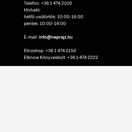
Telefon:
+36 1 474 2100
Hívható:
hétfő-csütörtök: 10:00-16:00
péntek: 10:00-14:00
E-mail:
info@neprajz.hu
Etnoshop:
+36 1 474 2150
Etknow Könyvesbolt:
+36 1 474 2222
Adatkezelési tájékoztató
Sütibeállítások
Visszaélések bejelentése
Akadálymentesítési nyilatkozat
Néprajzi Múzeum © 2022. Minden jog fenntartva.