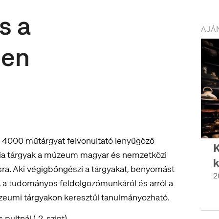
s a
AJÁN
ben
y 4000 műtárgyat felvonultató lenyűgöző
K
ámia tárgyak a múzeum magyar és nemzetközi
k
a. Aki végigböngészi a tárgyakat, benyomást
2
 a tudományos feldolgozómunkáról és arról a
zeumi tárgyakon keresztül tanulmányozható.
pultnál (-2. szint)