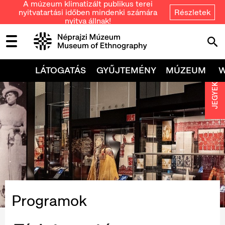
A múzeum klimatizált publikus terei
nyitvatartási időben mindenki számára
Részletek
nyitva állnak!
LÁTOGATÁS
GYŰJTEMÉNY
MÚZEUM
JEGYEK
Programok