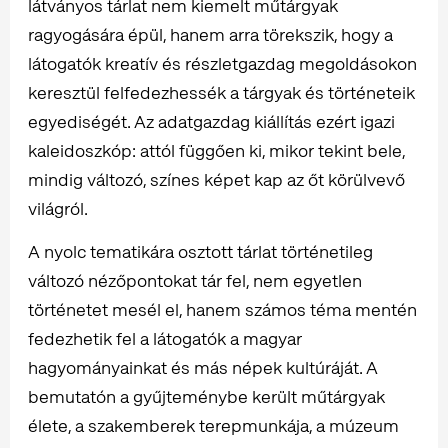
látványos tárlat nem kiemelt műtárgyak
ragyogására épül, hanem arra törekszik, hogy a
látogatók kreatív és részletgazdag megoldásokon
keresztül felfedezhessék a tárgyak és történeteik
egyediségét. Az adatgazdag kiállítás ezért igazi
kaleidoszkóp: attól függően ki, mikor tekint bele,
mindig változó, színes képet kap az őt körülvevő
világról.
A nyolc tematikára osztott tárlat történetileg
változó nézőpontokat tár fel, nem egyetlen
történetet mesél el, hanem számos téma mentén
fedezhetik fel a látogatók a magyar
hagyományainkat és más népek kultúráját. A
bemutatón a gyűjteménybe került műtárgyak
élete, a szakemberek terepmunkája, a múzeum