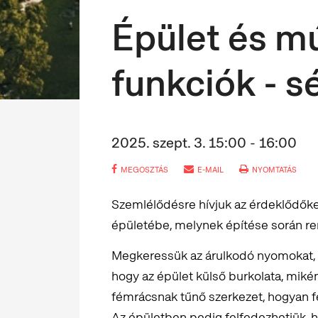
Épület és m
funkciók - s
2025. szept. 3. 15:00 - 16:00
MEGOSZTÁS
E-MAIL
NYOMTATÁS
Szemlélődésre hívjuk az érdeklődőke
épületébe, melynek építése során r
Megkeressük az árulkodó nyomokat,
hogy az épület külső burkolata, mikén
fémrácsnak tűnő szerkezet, hogyan fe
Az épületben pedig felfedezhetjük, ho