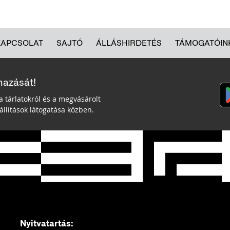
KAPCSOLAT
SAJTÓ
ÁLLÁSHIRDETÉS
TÁMOGATÓIN
mazását!
a tárlatokról és a megvásárolt
llítások látogatása közben.
Nyitvatartás: