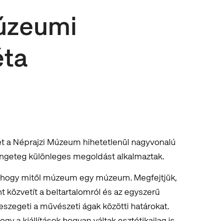
úzeumi
éta
t a Néprajzi Múzeum hihetetlenül nagyvonalú
engeteg különleges megoldást alkalmaztak.
 hogy mitől múzeum egy múzeum. Megfejtjük,
t közvetít a beltartalomról és az egyszerű
szegeti a művészeti ágak közötti határokat.
gy a kiállítások hogyan váltak esztétikailag is