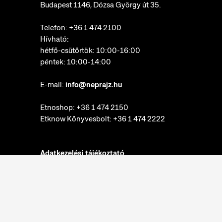
Budapest 1146, Dózsa György út 35.
Telefon:
+36 1 474 2100
Hívható:
hétfő-csütörtök: 10:00-16:00
péntek: 10:00-14:00
E-mail:
info@neprajz.hu
Etnoshop:
+36 1 474 2150
Etknow Könyvesbolt:
+36 1 474 2222
Adatkezelési tájékoztató
Sütibeállítások
Visszaélések bejelentése
Akadálymentesítési nyilatkozat
Néprajzi Múzeum © 2022. Minden jog fenntartva.