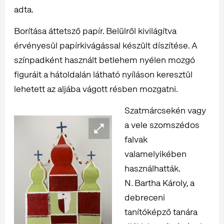
adta.
Borítása áttetsző papír. Belülről kivilágítva
érvényesül papírkivágással készült díszítése. A
színpadként használt betlehem nyélen mozgó
figuráit a hátoldalán látható nyíláson keresztül
lehetett az aljába vágott résben mozgatni.
Szatmárcsekén vagy
a vele szomszédos
falvak
valamelyikében
használhatták.
N. Bartha Károly, a
debreceni
tanítóképző tanára