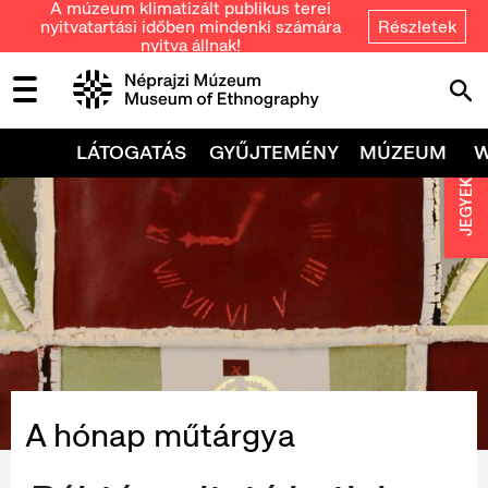
A múzeum klimatizált publikus terei
nyitvatartási időben mindenki számára
Részletek
nyitva állnak!
LÁTOGATÁS
GYŰJTEMÉNY
MÚZEUM
JEGYEK
A hónap műtárgya