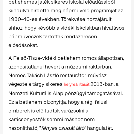
betlehemes játék sikeres iskolai előadásaiból
kiindulva hirdette meg népművelő programját az
1930-40-es években. Törekvése hozzájárult
ahhoz, hogy később a vidéki iskolákban hivatásos
bábművészek tartottak rendszeresen
előadásokat.
A Felső-Tisza-vidéki betlehem romos állapotban,
azonosítatlanul hevert a múzeumi raktárban.
Nemes Takách László restaurátor-művész
végezte a tárgy sikeres
2013-ban, a
helyreállítását
Nemzeti Kulturális Alap pénzügyi támogatásával.
Ez a betlehem bizonyítja, hogy a régi falusi
emberek is elő tudták varázsolni a
karácsonyesték semmi máshoz nem
hasonlítható, "
fényes csudát látó
" hangulatát.