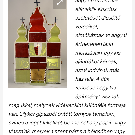
angyalnak öltözve...
eléneklik Krisztus
születését dicsőítő
verseiket,
elmókáznak az angyal
érthetetlen latin
mondásain, egy kis
ajándékot kérnek,
azzal indulnak más
ház felé. A fiúk
rendesen egy kis
építményt visznek
magukkal, melynek vidékenkint különféle formája
van. Olykor gipszből öntött tornyos templom,
színes üvegablakokkal, benne néhány papír- vagy
viaszalak, melyek a szent párt s a bölcsőben vagy