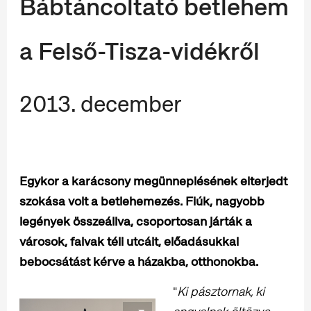
Bábtáncoltató betlehem
a Felső-Tisza-vidékről
2013. december
Egykor a karácsony megünneplésének elterjedt
szokása volt a betlehemezés. Fiúk, nagyobb
legények összeállva, csoportosan járták a
városok, falvak téli utcáit, előadásukkal
bebocsátást kérve a házakba, otthonokba.
"
Ki pásztornak, ki