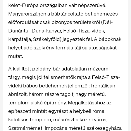
Kelet-Európa országaiban vált népszerűvé.
Magyarországon a bábtáncoltató betlehemezés
előfordulását csak bizonyos területekről (Dél-
Dunántúl, Duna-kanyar, Felső-Tisza-vidék,
Kárpátalja, Székelyföld) jegyezték fel. A báboknak
helyet adó szekrény formája táji sajátosságokat
mutat.
A kiállított példány, bár adatolatlan múzeumi
tárgy, mégis jól felismerhetők rajta a Felső-Tisza-
vidéki bábos betlehemek jellemzői: frontálisan
ábrázolt, három részre tagolt, nagy méretű,
templom alakú építmény. Megalkotásához az
építészeti mintát egyrészt a helybeli római
katolikus templom, másrészt a közeli város,
Szatmárnémeti impozáns méretű székesegyháza