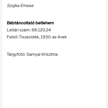
Szojka Emese
Bábtáncoltató betlehem
Leltári szám: 68.120.24
Felső-Tiszavidék, 1930-as évek
Tárgyfotó: Sarnyai Krisztina