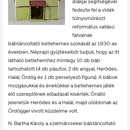
diákjai segítségével
fedezte fel a vidék
túlnyomórészt
református vallású
falvainak
bábtáncoltató betlehemes szokását az 1930-as
években. Néprajzi gyűjtéseiből tudjuk, hogy az itt
látható betlehemhez mintegy 10 db báb
tartozhatott (4 db pásztor, 2 db angyal, Heródes,
Halál, Ördög és 1 db perselyező figura). A bábok
mozgásukkal és énekükkel a betlehemes játék
élő szereplőinek előadását kísérték. Önálló
jelenetük Heródes és a Halál, majd utóbbinak az
Ördöggel vívott küzdelme volt.
N. Bartha Károly a szatmárcsekei bábtáncoltató