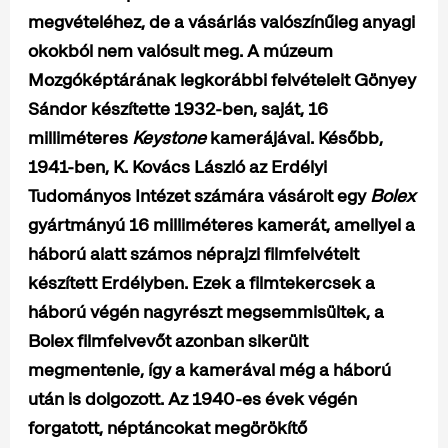
megvételéhez, de a vásárlás valószínűleg anyagi
okokból nem valósult meg. A múzeum
Mozgóképtárának legkorábbi felvételeit Gönyey
Sándor készítette 1932-ben, saját, 16
milliméteres
Keystone
kamerájával. Később,
1941-ben, K. Kovács László az Erdélyi
Tudományos Intézet számára vásárolt egy
Bolex
gyártmányú 16 milliméteres kamerát, amellyel a
háború alatt számos néprajzi filmfelvételt
készített Erdélyben. Ezek a filmtekercsek a
háború végén nagyrészt megsemmisültek, a
Bolex filmfelvevőt azonban sikerült
megmentenie, így a kamerával még a háború
után is dolgozott. Az 1940-es évek végén
forgatott, néptáncokat megörökítő