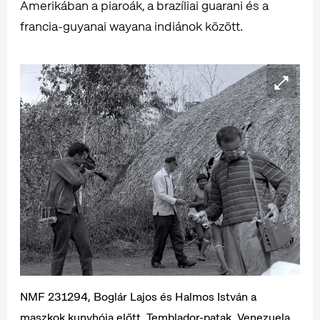
Amerikában a piaroák, a brazíliai guarani és a
francia-guyanai wayana indiánok között.
NMF 231294, Boglár Lajos és Halmos István a
maszkok kunyhója előtt, Temblador-patak, Venezuela,