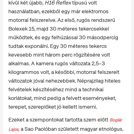
kívül két újabb,
H16 Reflex
típusú volt
használatban, ezekből egy már elektromos
motorral felszerelve. Az első, rugós rendszerű
Bolexek 15, majd 30 méteres tekercsekkel
működtek, és egy felhúzással 30 másodpercig
tudtak exponálni. Egy 30 méteres tekercs
kevesebb mint három perc rögzítésére volt
alkalmas. A kamera rugós változata 2,5–3
kilogrammos volt, a későbbi, motorral felszerelt
változatok jóval nehezebbek. Néprajzilag hiteles
felvételek készítéséhez mind a technikai
korlátokat, mind pedig a felvett eseményeket,
terepet, szereplőket jó kellett ismerni.
Ezeket a szempontokat tartotta szem előtt
Boglár
,
a Sao Paolóban született magyar etnológus,
Lajos