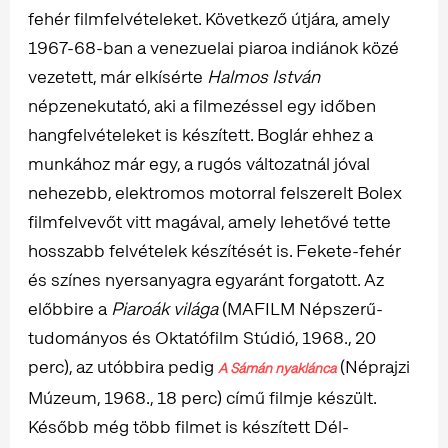
fehér filmfelvételeket. Következő útjára, amely
1967-68-ban a venezuelai piaroa indiánok közé
vezetett, már elkísérte
Halmos István
népzenekutató, aki a filmezéssel egy időben
hangfelvételeket is készített. Boglár ehhez a
munkához már egy, a rugós változatnál jóval
nehezebb, elektromos motorral felszerelt Bolex
filmfelvevőt vitt magával, amely lehetővé tette
hosszabb felvételek készítését is. Fekete-fehér
és színes nyersanyagra egyaránt forgatott. Az
előbbire a
Piaroák világa
(MAFILM Népszerű-
tudományos és Oktatófilm Stúdió, 1968., 20
perc), az utóbbira pedig
(Néprajzi
A Sámán nyaklánca
Múzeum, 1968., 18 perc) című filmje készült.
Később még több filmet is készített Dél-