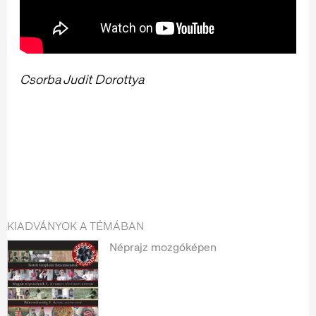
Csorba Judit Dorottya
KIADVÁNYOK A TÉMÁBAN
Néprajz mozgóképen