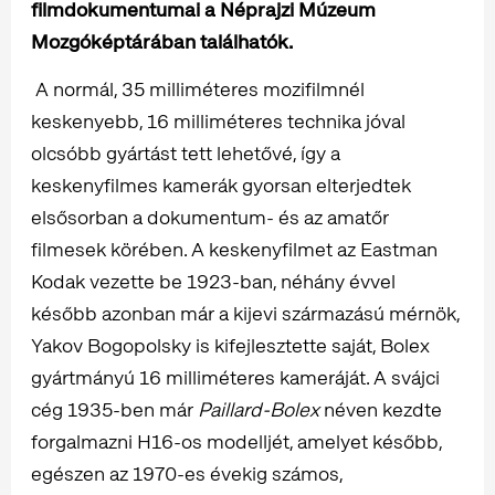
filmdokumentumai a Néprajzi Múzeum
Mozgóképtárában találhatók.
A normál, 35 milliméteres mozifilmnél
keskenyebb, 16 milliméteres technika jóval
olcsóbb gyártást tett lehetővé, így a
keskenyfilmes kamerák gyorsan elterjedtek
elsősorban a dokumentum- és az amatőr
filmesek körében. A keskenyfilmet az Eastman
Kodak vezette be 1923-ban, néhány évvel
később azonban már a kijevi származású mérnök,
Yakov Bogopolsky is kifejlesztette saját, Bolex
gyártmányú 16 milliméteres kameráját. A svájci
cég 1935-ben már
Paillard-Bolex
néven kezdte
forgalmazni H16-os modelljét, amelyet később,
egészen az 1970-es évekig számos,