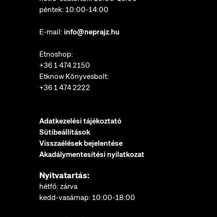
péntek: 10:00-14:00
E-mail:
info@neprajz.hu
Etnoshop:
+36 1 474 2150
Etknow Könyvesbolt:
+36 1 474 2222
Adatkezelési tájékoztató
Sütibeállítások
Visszaélések bejelentése
Akadálymentesítési nyilatkozat
Nyitvatartás:
hétfő: zárva
kedd-vasárnap: 10:00-18:00