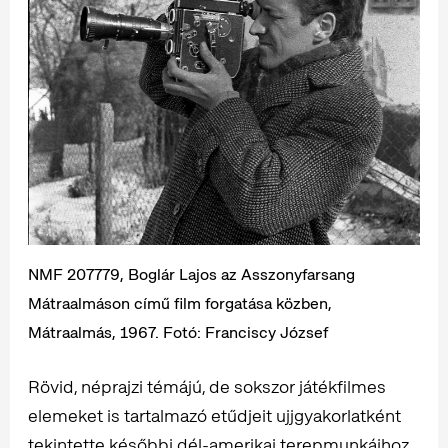
NMF 207779, Boglár Lajos az Asszonyfarsang
Mátraalmáson című film forgatása közben,
Mátraalmás, 1967. Fotó: Franciscy József
Rövid, néprajzi témájú, de sokszor játékfilmes
elemeket is tartalmazó etűdjeit ujjgyakorlatként
tekintette későbbi dél-amerikai terepmunkáihoz.