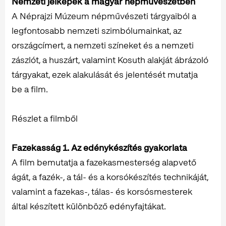
Nemzeti jelképek a magyar népművészetben
A Néprajzi Múzeum népművészeti tárgyaiból a
legfontosabb nemzeti szimbólumainkat, az
országcímert, a nemzeti színeket és a nemzeti
zászlót, a huszárt, valamint Kosuth alakját ábrázoló
tárgyakat, ezek alakulását és jelentését mutatja
be a film.
Részlet a filmből
Fazekasság 1. Az edénykészítés gyakorlata
A film bemutatja a fazekasmesterség alapvető
ágát, a fazék-, a tál- és a korsókészítés technikáját,
valamint a fazekas-, tálas- és korsósmesterek
által készített különböző edényfajtákat.