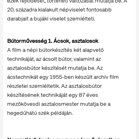
ezek fejlődését, történeti változását mutatja be. A
20. századra kialakult népviselet fontosabb
darabjait a bujáki viselet szemlélteti.
Bútorművesség 1. Ácsok, asztalosok
A film a népi bútorkészítés két alapvető
technikáját, az ácsolt bútor, valamint az
asztalosbútor készítését mutatja be. Az
ácstechnikát egy 1955-ben készült archív film
részletei szemléltetik. Az asztalosbútor
készítésének technikáját egy 87 éves
mezőkövesdi asztalosmester mutatja be a
hegedűhátú szék példáján.