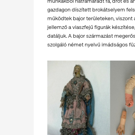
munkákból hátramaradt fa, drót és an
gazdagon díszített brokátselyem felső
működtek bajor területeken, viszont 
jellemző a viaszfejű figurák készítés
datáljuk. A bajor származást megerős
szolgáló német nyelvű imádságos füzet