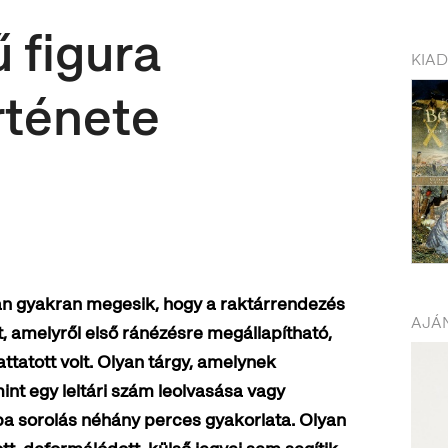
ű figura
KIA
rténete
n gyakran megesik, hogy a raktárrendezés
AJÁN
t, amelyről első ránézésre megállapítható,
tatott volt. Olyan tárgy, amelynek
nt egy leltári szám leolvasása vagy
ba sorolás néhány perces gyakorlata. Olyan