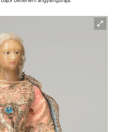
 bajor betlehem angyalfigurája.