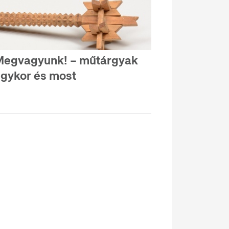
egvagyunk! – műtárgyak
gykor és most