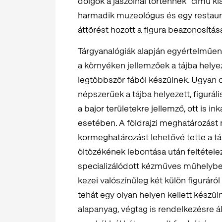
dolgok a jászolnál történnek” című ki
harmadik muzeológus és egy restaurát
áttörést hozott a figura beazonosítás
Tárgyanalógiák alapján egyértelműen 
a környéken jellemzőek a tájba helye
legtöbbször fából készülnek. Ugyan ol
népszerűek a tájba helyezett, figurál
a bajor területekre jellemző, ott is 
esetében. A földrajzi meghatározást
kormeghatározást lehetővé tette a t
öltözékének lebontása után feltétel
specializálódott kézműves műhelyben 
kezei valószínűleg két külön figuráró
tehát egy olyan helyen kellett készül
alapanyag, végtag is rendelkezésre ál