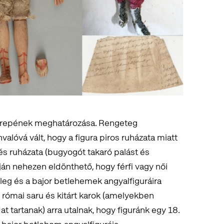
szerepének meghatározása. Rengeteg
valóvá vált, hogy a figura piros ruházata miatt
s ruházata (bugyogót takaró palást és
ján nehezen eldönthető, hogy férfi vagy női
lleg és a bajor betlehemek angyalfiguráira
 római saru és kitárt karok (amelyekben
t tartanak) arra utalnak, hogy figuránk egy 18.