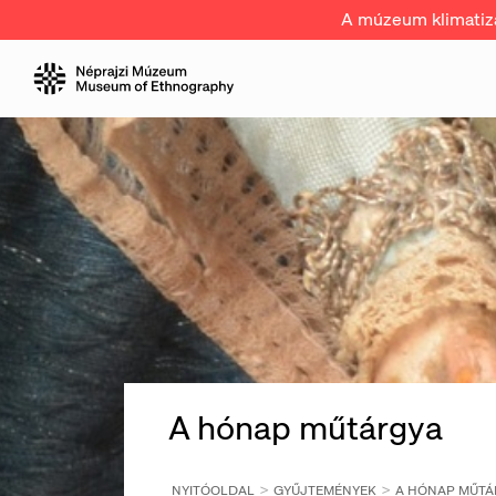
A múzeum klimatizál
A hónap műtárgya
NYITÓOLDAL
GYŰJTEMÉNYEK
A HÓNAP MŰTÁ