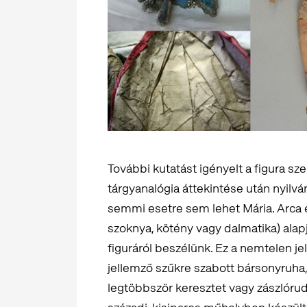
További kutatást igényelt a figura 
tárgyanalógia áttekintése után nyilván
semmi esetre sem lehet Mária. Arca é
szoknya, kötény vagy dalmatika) alap
figuráról beszélünk. Ez a nemtelen je
jellemző szűkre szabott bársonyruha,
legtöbbször keresztet vagy zászlóruda