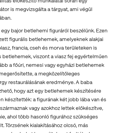
állítás előkészítő munkálatai során egy
or is megvizsgálta a tárgyat, ami végül
ában.
egy bajor betlehemi figuráról beszélünk. Ezen
zett figurális betlehemek, amelyeknek alakjai
asz, francia, cseh és morva területeken is
is betlehemek, viszont a viasz fej egyértelműen
inkább a főúri, nemesi vagy egyházi betlehemek
 megerősítette, a megközelítőleges
árgy restaurálásának eredménye. A baba
ezhető, hogy azt egy betlehemek készítésére
készítették: a figurának két jobb lába van és
l származnak vagy azokhoz lettek előkészítve,
nie, ahol több hasonló figurához szükséges
lt. Törzsének kialakításához olcsó, más