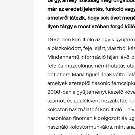
tárgy, amely fizikailag megrongálódo
már az eredeti jelentés, funkció vag
amelyről látszik, hogy sok évet meg
Ilyen tárgy a most szóban forgó külön
1992-ben került elő az egyik gyűjtem
elpiszkolódott, feje lejárt, viaszból 
Mindennemű információ híján lévő, d
felelős muzeológus némi kutatás utá
betlehem Mária figurájának vélte. T
amelyek szereplői hasonló fémcsipkés
2008-ban a gyűjteményt kezelő követ
számot, és adalékként hozzátette, hog
kolostori használatból került elő – hi
hasonlóan finoman kidolgozott és ug
használó kolostormunkákra, mint ana