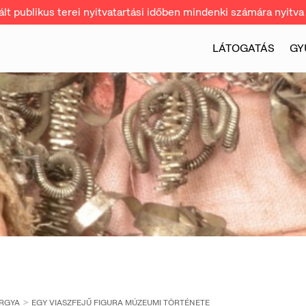
t publikus terei nyitvatartási időben mindenki számára nyitva 
LÁTOGATÁS
GY
RGYA
EGY VIASZFEJŰ FIGURA MÚZEUMI TÖRTÉNETE