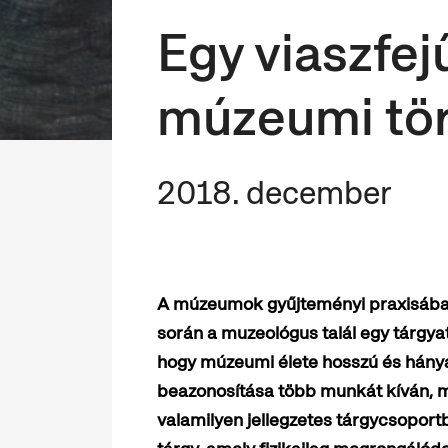
Egy viaszfej
múzeumi tö
2018. december
A múzeumok gyűjteményi praxisába
során a muzeológus talál egy tárgya
hogy múzeumi élete hosszú és hányat
beazonosítása több munkát kíván, mi
valamilyen jellegzetes tárgycsoport