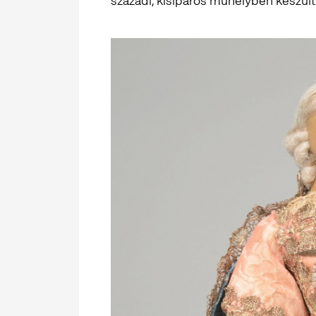
századi, kisiparos műhelyben készült