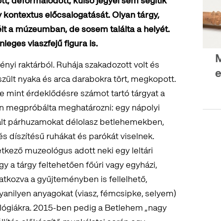
tt, deformálódott, külső jegyei sem segítik
y kontextus előcsalogatását. Olyan tárgy,
élt a múzeumban, de sosem találta a helyét.
leges viaszfejű figura is.
M
ényi raktárból. Ruhája szakadozott volt és
e
készült nyaka és arca darabokra tört, megkopott.
e mint érdeklődésre számot tartó tárgyat a
n megpróbálta meghatározni: egy nápolyi
alált párhuzamokat délolasz betlehemekben,
 díszítésű ruhákat és parókát viselnek.
kező muzeológus adott neki egy leltári
y a tárgy feltehetően főúri vagy egyházi,
vatkozva a gyűjteményben is fellelhető,
yanilyen anyagokat (viasz, fémcsipke, selyem)
lógiákra. 2015-ben pedig a Betlehem „nagy