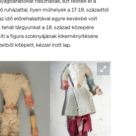
yagdarabokat használtak, ezt fedték el a
 ruházattal. Ilyen műhelyek a 17-18. századtól
az idő előrehaladtával egyre kevésbé volt
e, tehát tárgyunkat a 18. század közepére
íti a figura szoknyájának kikeményítésére
ből kitépett, kézzel írott lap.