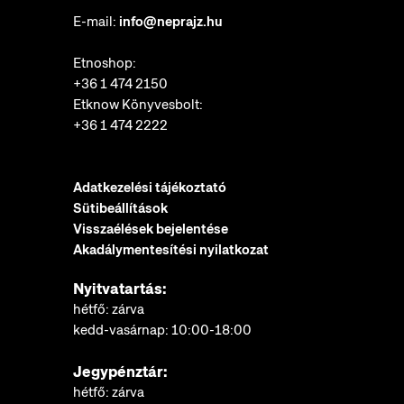
E-mail:
info@neprajz.hu
Etnoshop:
+36 1 474 2150
Etknow Könyvesbolt:
+36 1 474 2222
Adatkezelési tájékoztató
Sütibeállítások
Visszaélések bejelentése
Akadálymentesítési nyilatkozat
Nyitvatartás:
hétfő: zárva
kedd-vasárnap: 10:00-18:00
Jegypénztár:
hétfő: zárva