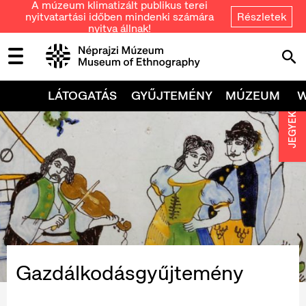
A múzeum klimatizált publikus terei
nyitvatartási időben mindenki számára
Részletek
nyitva állnak!
LÁTOGATÁS
GYŰJTEMÉNY
MÚZEUM
JEGYEK
Gazdálkodásgyűjtemény