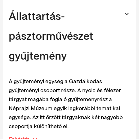
Állattartás-
pásztorművészet
gyűjtemény
A gyűjteményi egység a Gazdálkodás
gyűjteményi csoport része. A nyolc és félezer
tárgyat magába foglaló gyűjteményrész a
Néprajzi Múzeum egyik legkorábbi tematikai
egysége. Az itt őrzött tárgyaknak két nagyobb
csoportja különíthető el.