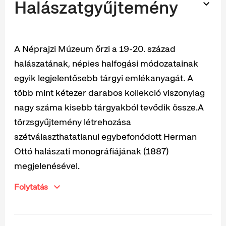
Halászatgyűjtemény
A Néprajzi Múzeum őrzi a 19-20. század
halászatának, népies halfogási módozatainak
egyik legjelentősebb tárgyi emlékanyagát. A
több mint kétezer darabos kollekció viszonylag
nagy száma kisebb tárgyakból tevődik össze.A
törzsgyűjtemény létrehozása
szétválaszthatatlanul egybefonódott Herman
Ottó halászati monográfiájának (1887)
megjelenésével.
Folytatás