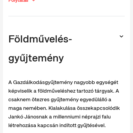
Folytatás
Földművelés-
gyűjtemény
A Gazdálkodásgyűjtemény nagyobb egységét
képviselik a földműveléshez tartozó tárgyak. A
csaknem ötezres gyűjtemény egyedülálló a
maga nemében. Kialakulása összekapcsolódik
Jankó Jánosnak a millenniumi néprajzi falu
létrehozása kapcsán indított gyűjtésével.