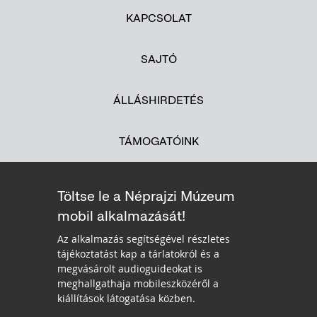
KAPCSOLAT
SAJTÓ
ÁLLÁSHIRDETÉS
TÁMOGATÓINK
Töltse le a Néprajzi Múzeum
mobil alkalmazását!
Az alkalmazás segítségével részletes
tájékoztatást kap a tárlatokról és a
megvásárolt audioguideokat is
meghallgathaja mobileszközéről a
kiállítások látogatása közben.