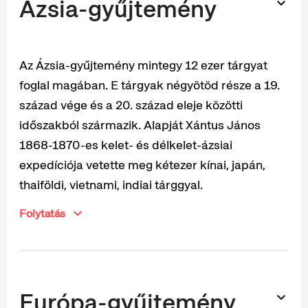
Ázsia-gyűjtemény
Az Ázsia-gyűjtemény mintegy 12 ezer tárgyat
foglal magában. E tárgyak négyötöd része a 19.
század vége és a 20. század eleje közötti
időszakból származik. Alapját Xántus János
1868-1870-es kelet- és délkelet-ázsiai
expedíciója vetette meg kétezer kínai, japán,
thaiföldi, vietnami, indiai tárggyal.
Folytatás
Európa-gyűjtemény