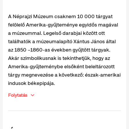
A Néprajzi Múzeum csaknem 10 000 tárgyat
felölelő Amerika-gyűjteménye egyidős magával
a múzeummal. Legelső darabjai között ott
találhatók a múzeumalapító Xántus János által
az 1850 –1860-as években gyűjtött tárgyak.
Akár szimbolikusnak is tekinthetjük, hogy az
Amerika-gyűjteménybe elsőként beleltározott
tárgy megnevezése a következő: észak-amerikai
indusok békepipája.
Folytatás