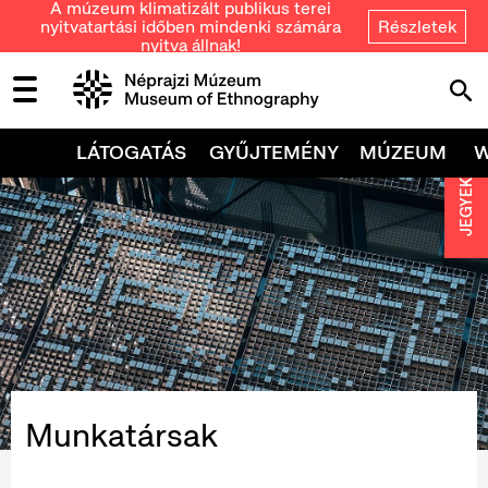
A múzeum klimatizált publikus terei
nyitvatartási időben mindenki számára
Részletek
nyitva állnak!
LÁTOGATÁS
GYŰJTEMÉNY
MÚZEUM
JEGYEK
Munkatársak