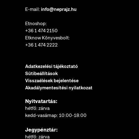
E-mail:
info@neprajz.hu
Etnoshop:
+36 1 474 2150
Etknow Könyvesbolt:
+36 1 474 2222
Adatkezelési tájékoztató
Sütibeállítások
Visszaélések bejelentése
Akadálymentesítési nyilatkozat
Nyitvatartás:
hétfő: zárva
kedd-vasárnap: 10:00-18:00
Jegypénztár:
hétfő: zárva