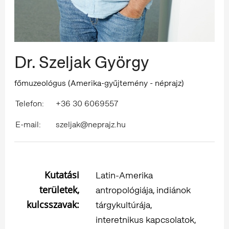
Dr. Szeljak György
főmuzeológus (Amerika-gyűjtemény - néprajz)
Telefon:
+36 30 6069557
E-mail:
szeljak@neprajz.hu
Kutatási
Latin-Amerika
területek,
antropológiája, indiánok
kulcsszavak:
tárgykultúrája,
interetnikus kapcsolatok,