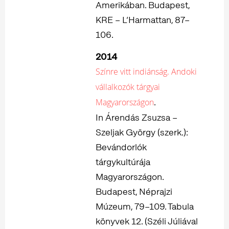
Amerikában. Budapest,
KRE – L’Harmattan, 87–
106.
2014
Színre vitt indiánság. Andoki
vállalkozók tárgyai
.
Magyarországon
In Árendás Zsuzsa –
Szeljak György (szerk.):
Bevándorlók
tárgykultúrája
Magyarországon.
Budapest, Néprajzi
Múzeum, 79–109. Tabula
könyvek 12. (Széli Júliával