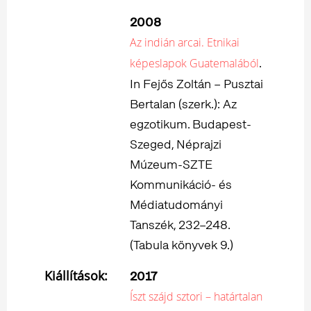
2008
Az indián arcai. Etnikai
.
képeslapok Guatemalából
In Fejős Zoltán – Pusztai
Bertalan (szerk.): Az
egzotikum. Budapest-
Szeged, Néprajzi
Múzeum-SZTE
Kommunikáció- és
Médiatudományi
Tanszék, 232–248.
(Tabula könyvek 9.)
Kiállítások:
2017
Íszt szájd sztori – határtalan