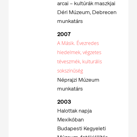
arcai – kultúrák maszkjai
Déri Múzeum, Debrecen
munkatárs
2007
A Másik. Évezredes
hiedelmek, végzetes
téveszmék, kulturális
sokszínűség
Néprajzi Múzeum
munkatárs
2003
Halottak napja
Mexikóban
Budapesti Kegyeleti