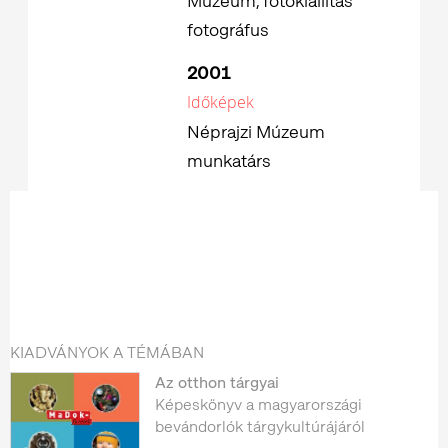
Múzeum, fotókiállítás
fotográfus
2001
Időképek
Néprajzi Múzeum
munkatárs
KIADVÁNYOK A TÉMÁBAN
Az otthon tárgyai
Képeskönyv a magyarországi
bevándorlók tárgykultúrájáról