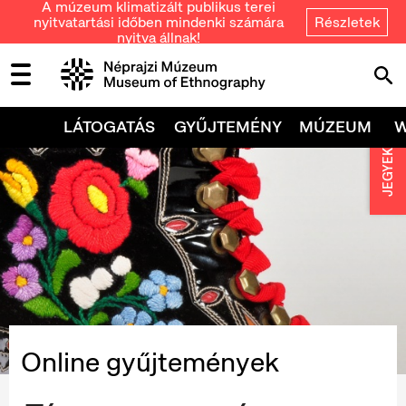
A múzeum klimatizált publikus terei
nyitvatartási időben mindenki számára
Részletek
nyitva állnak!
LÁTOGATÁS
GYŰJTEMÉNY
MÚZEUM
JEGYEK
Online gyűjtemények