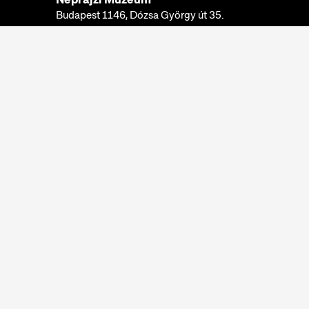
Budapest 1146, Dózsa György út 35.
Telefon:
+36 1 474 2100
Hívható:
hétfő-csütörtök: 10:00-16:00
péntek: 10:00-14:00
E-mail:
info@neprajz.hu
Etnoshop:
+36 1 474 2150
Etknow Könyvesbolt:
+36 1 474 2222
Adatkezelési tájékoztató
Sütibeállítások
Visszaélések bejelentése