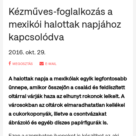
Kézműves-foglalkozás a
mexikói halottak napjához
kapcsolódva
2016. okt. 29.
MEGOSZTÁS
E-MAIL
A halottak napja a mexikóiak egyik legfontosabb
ünnepe, amikor összejön a család és feldíszített
oltárral várják haza az elhunyt rokonok lelkeit. A
városokban az oltárok elmaradhatatlan kellékei
a cukorkoponyák, illetve a csontvázakat
ábrázoló és egyéb díszes papírfigurák is.
Ezen a szombaton ilyeneket is készíthet az, aki