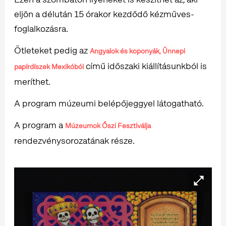
eljön a délután 15 órakor kezdődő kézműves-
foglalkozásra.
Ötleteket pedig az
Angyalok és koponyák, Ünnepi
című időszaki kiállításunkból is
papírdíszek Mexikóból
meríthet.
A program múzeumi belépőjeggyel látogatható.
A program a
Múzeumok Őszi Fesztiválja
rendezvénysorozatának része.