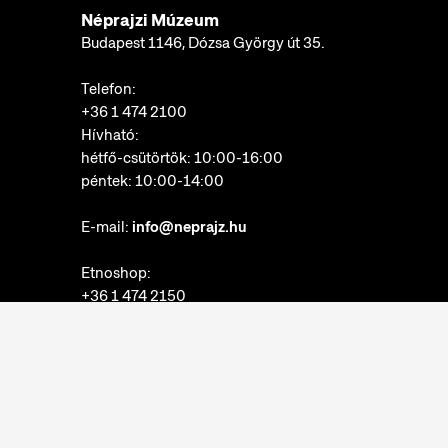
Néprajzi Múzeum
Budapest 1146, Dózsa György út 35.
Telefon:
+36 1 474 2100
Hívható:
hétfő-csütörtök: 10:00-16:00
péntek: 10:00-14:00
E-mail:
info@neprajz.hu
Etnoshop:
+36 1 474 2150
Etknow Könyvesbolt:
+36 1 474 2222
Adatkezelési tájékoztató
Sütibeállítások