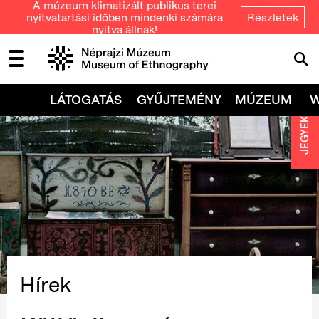
A múzeum klimatizált publikus terei
nyitvatartási időben mindenki számára
Részletek
nyitva állnak!
LÁTOGATÁS
GYŰJTEMÉNY
MÚZEUM
JEGYEK
Hírek