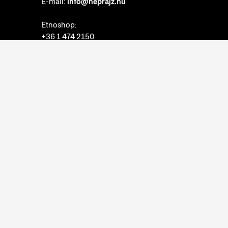
E-mail:
info@neprajz.hu
Etnoshop:
+36 1 474 2150
Etknow Könyvesbolt:
+36 1 474 2222
Adatkezelési tájékoztató
Sütibeállítások
Visszaélések bejelentése
Akadálymentesítési nyilatkozat
Nyitvatartás:
hétfő: zárva
kedd-vasárnap: 10:00-18:00
Jegypénztár:
hétfő: zárva
kedd-vasárnap: 10:00-17:30