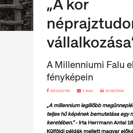
„A kor
néprajztud
vállalkozása”
A Millenniumi Falu 
fényképein
MEGOSZTÁS
E-MAIL
NYOMTATÁS
„A millennium legillőbb megünneplé
teljes hű képének bemutatása egy n
keretében.”
- írta Herrmann Antal 1
Külföldi példák mellett magyar elők