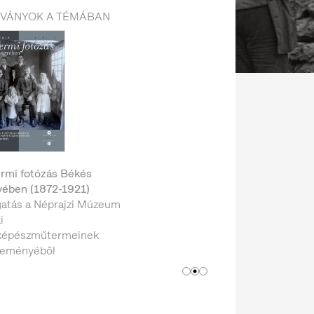
DVÁNYOK A TÉMÁBAN
rmi fotózás Békés
ében (1872-1921)
gatás a Néprajzi Múzeum
i
képészműtermeinek
teményéből