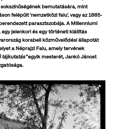
let sokszínűségének bemutatására, mint
áson felépült ’nemzetközi falu’, vagy az 1885-
 berendezett parasztszobája. A Millenniumi
 egy jelenkori és egy történeti kiállítás
arország korabeli közművelődési állapotát
elyet a Néprajzi Falu, amely tervének
 tájkutatás”
egyik mesterét, Jankó Jánost
azgatósága.