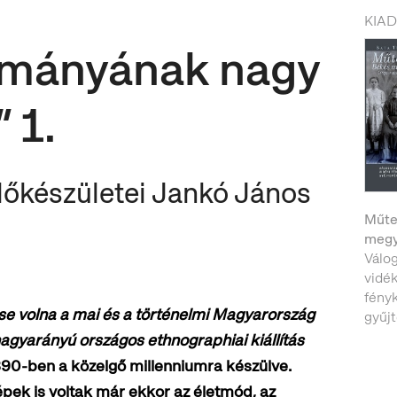
KIA
ományának nagy
 1.
előkészületei Jankó János
Műte
megy
Válo
vidék
fény
se volna a mai és a történelmi Magyarország
gyűj
agyarányú országos ethnographiai kiállítás
890-ben a közelgő millenniumra készülve.
épek is voltak már ekkor az életmód, az