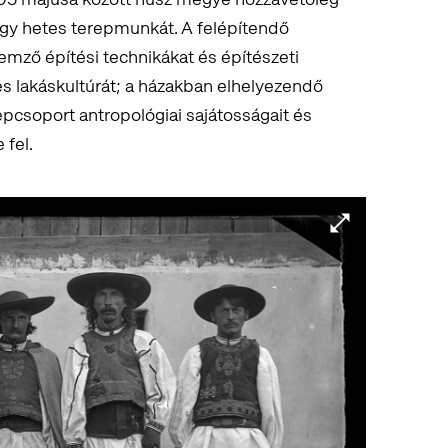
gy hetes terepmunkát. A felépítendő
emző építési technikákat és építészeti
 és lakáskultúrát; a házakban elhelyezendő
pcsoport antropológiai sajátosságait és
 fel.