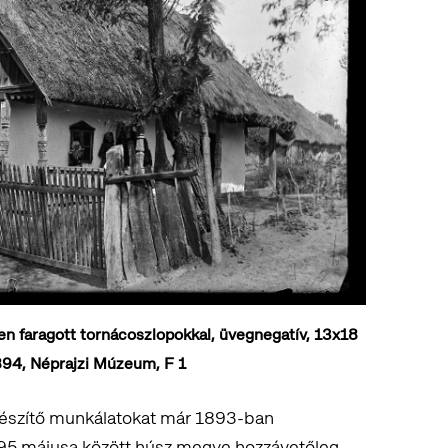
en faragott tornácoszlopokkal, üvegnegatív, 13x18
894, Néprajzi Múzeum, F 1
készítő munkálatokat már 1893-ban
95 májusa között húsz megye hozzávetőleg