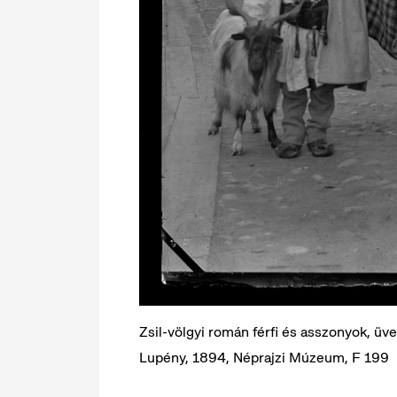
Zsil-völgyi román férfi és asszonyok, üv
Lupény, 1894, Néprajzi Múzeum, F 199