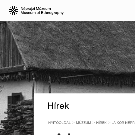
Hírek
NYITÓOLDAL
MÚZEUM
HÍREK
„A KOR NÉP