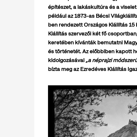
építészet, a lakáskultúra és a vise
például az 1873-as Bécsi Világkiállít
ben rendezett Országos Kiállítás 15
Kiállítás szervezői két fő csoportban,
keretében kívánták bemutatni Magy
és történetét. Az előbbiben kapott h
kidolgozásával
„a néprajzi módszerű
bízta meg az Ezredéves Kiállítás Ig