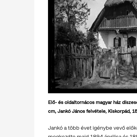
Elő- és oldaltornácos magyar ház díszes
cm, Jankó János felvétele, Kiskorpád, 1
Jankó a több évet igénybe vevő elő
megkezdte majd 1894 áprilisa és 18