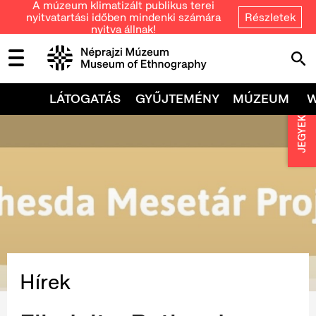
A múzeum klimatizált publikus terei
nyitvatartási időben mindenki számára
Részletek
nyitva állnak!
LÁTOGATÁS
GYŰJTEMÉNY
MÚZEUM
JEGYEK
Hírek