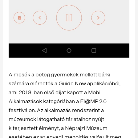
A mesék a beteg gyermekek mellett bárki
számára elérhetők a Guide Now applikációból,
ami 2018-ban első díjat kapott a Mobil
Alkalmazások kategóriában a FI@MP 2.0
fesztiválon. Az alkalmazás rendszerint a
múzeumok látogatható tárlataihoz nyújt
kiterjesztett élményt, a Néprajzi Múzeum
esetében ez az egyedi megoldás valósult meg.