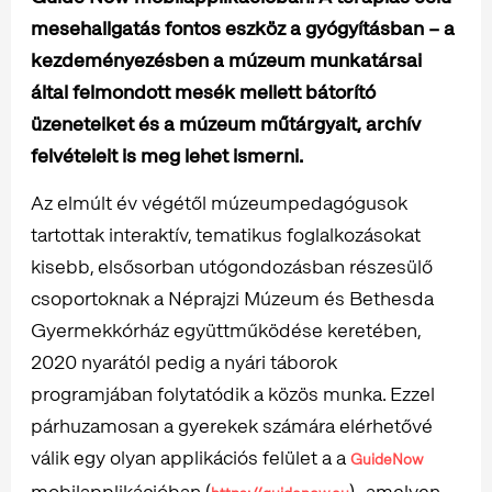
mesehallgatás fontos eszköz a gyógyításban – a
kezdeményezésben a múzeum munkatársai
által felmondott mesék mellett bátorító
üzeneteiket és a múzeum műtárgyait, archív
felvételeit is meg lehet ismerni.
Az elmúlt év végétől múzeumpedagógusok
tartottak interaktív, tematikus foglalkozásokat
kisebb, elsősorban utógondozásban részesülő
csoportoknak a Néprajzi Múzeum és Bethesda
Gyermekkórház együttműködése keretében,
2020 nyarától pedig a nyári táborok
programjában folytatódik a közös munka. Ezzel
párhuzamosan a gyerekek számára elérhetővé
válik egy olyan applikációs felület a a
GuideNow
mobilapplikációban (
) , amelyen