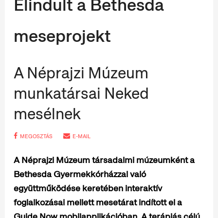
Elindult a Bethesda
meseprojekt
A Néprajzi Múzeum
munkatársai Neked
mesélnek
MEGOSZTÁS
E-MAIL
A Néprajzi Múzeum társadalmi múzeumként a
Bethesda Gyermekkórházzal való
együttműködése keretében interaktív
foglalkozásai mellett mesetárat indított el a
Guide Now mobilapplikációban. A terápiás célú