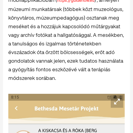
https://guidenow.eu
múzeumi munkatársak (többek közt muzeológus,
könyvtáros, múzeumpedagógus) osztanak meg
meséket és a hozzájuk kapcsolódó műtárgyakat
vagy archív fotókat a hallgatósággal. A mesékben,
a tanulságos és izgalmas történetekben
évszázadok óta őrzött bölcsességek, erőt adó
gondolatok vannak jelen, ezek tudatos használata
a gyógyítás fontos eszközévé vált a terápiás
módszerek sorában.