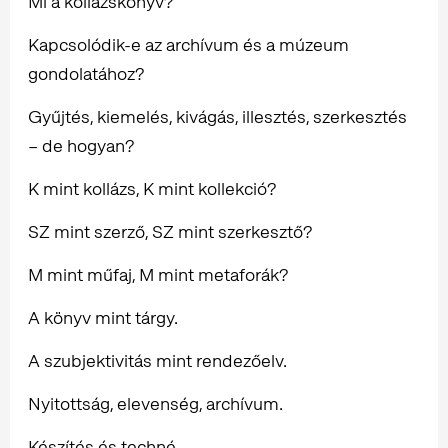
Mi a kollázskönyv?
Kapcsolódik-e az archívum és a múzeum
gondolatához?
Gyűjtés, kiemelés, kivágás, illesztés, szerkesztés
– de hogyan?
K mint kollázs, K mint kollekció?
SZ mint szerző, SZ mint szerkesztő?
M mint műfaj, M mint metaforák?
A könyv mint tárgy.
A szubjektivitás mint rendezőelv.
Nyitottság, elevenség, archívum.
Készítés és techné.