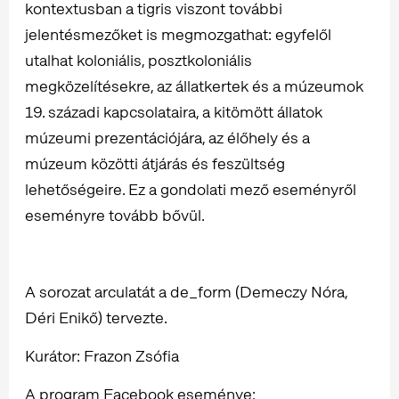
kontextusban a tigris viszont további
jelentésmezőket is megmozgathat: egyfelől
utalhat koloniális, posztkoloniális
megközelítésekre, az állatkertek és a múzeumok
19. századi kapcsolataira, a kitömött állatok
múzeumi prezentációjára, az élőhely és a
múzeum közötti átjárás és feszültség
lehetőségeire. Ez a gondolati mező eseményről
eseményre tovább bővül.
A sorozat arculatát a de_form (Demeczy Nóra,
Déri Enikő) tervezte.
Kurátor: Frazon Zsófia
A program Facebook eseménye: