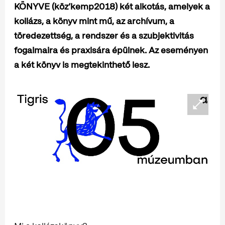
KÖNYVE (köz’kemp2018) két alkotás, amelyek a
kollázs, a könyv mint mű, az archívum, a
töredezettség, a rendszer és a szubjektivitás
fogalmaira és praxisára épülnek. Az eseményen
a két könyv is megtekinthető lesz.