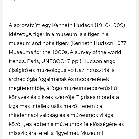
A sorozatcím egy Kenneth Hudson (1916-1999)
idézet: „A tiger in a museum is a tiger in a
museum and not a tiger.” (Kenneth Hudson 1977
Museums for the 1980s. A survey of the world
trends. Paris, UNESCO; 7. pp.) Hudson angol
újságíró és muzeológus volt, az indusztriális
archeológia fogalmának és módszerének
megteremtője, átfogó múzeumnépszerűsítű
könyvek és cikkek szerzője. Tigrises mondata
izgalmas intellektuális mezőt teremt: a
mindennapi valóság és a múzeumok világa
között, és ebben a múzeumok felelősségére és
missziójára tereli a figyelmet. Múzeumi