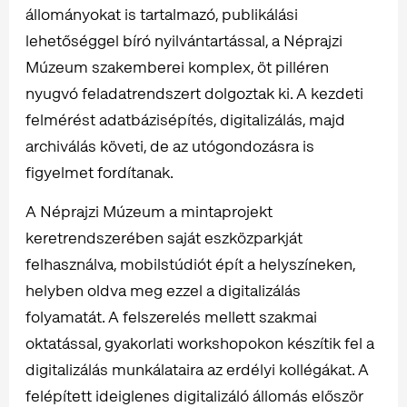
állományokat is tartalmazó, publikálási
lehetőséggel bíró nyilvántartással, a Néprajzi
Múzeum szakemberei komplex, öt pilléren
nyugvó feladatrendszert dolgoztak ki. A kezdeti
felmérést adatbázisépítés, digitalizálás, majd
archiválás követi, de az utógondozásra is
figyelmet fordítanak.
A Néprajzi Múzeum a mintaprojekt
keretrendszerében saját eszközparkját
felhasználva, mobilstúdiót épít a helyszíneken,
helyben oldva meg ezzel a digitalizálás
folyamatát. A felszerelés mellett szakmai
oktatással, gyakorlati workshopokon készítik fel a
digitalizálás munkálataira az erdélyi kollégákat. A
felépített ideiglenes digitalizáló állomás először