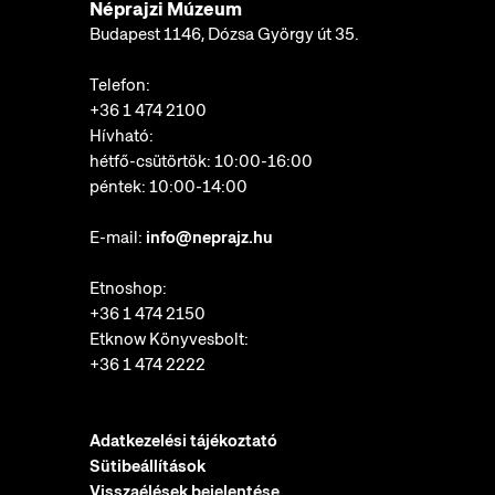
Néprajzi Múzeum
Budapest 1146, Dózsa György út 35.
Telefon:
+36 1 474 2100
Hívható:
hétfő-csütörtök: 10:00-16:00
péntek: 10:00-14:00
E-mail:
info@neprajz.hu
Etnoshop:
+36 1 474 2150
Etknow Könyvesbolt:
+36 1 474 2222
Adatkezelési tájékoztató
Sütibeállítások
Visszaélések bejelentése