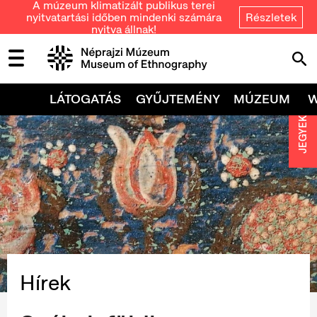
A múzeum klimatizált publikus terei
nyitvatartási időben mindenki számára
Részletek
nyitva állnak!
LÁTOGATÁS
GYŰJTEMÉNY
MÚZEUM
JEGYEK
Hírek