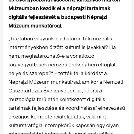
Múzeumban kezdik el a néprajzi tartalmak
digitális fejlesztését a budapesti Néprajzi
Múzeum munkatársai.
„Tisztában vagyunk-e a határon túli muzeális
intézményekben őrzött kulturális javakkal? Ha
nem, meghatározható-e a vonatkozó
tárgyegyüttesek nemzeti örökségben elfoglalt
helye és szerepe?” – tették fel a kérdést a
Néprajzi Múzeum munkatársai, amikor a Nemzeti
Összetartozás Éve jegyében, a „néprajzi
muzeológia területén keletkezett digitális
tartalmak fejlesztése és koordinálása” elnevezésű
országos kompetenciafeladatuk, valamint
kultúrstratégiai szerepkörük kapcsán egy olyan
mintaprojektet dolgoztak ki, amelynek célja a