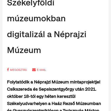
Székelyföldi
múzeumokban
digitalizál a Néprajzi
Múzeum
MEGOSZTÁS
E-MAIL
Folytatódik a Néprajzi Múzeum mintaprojektje!
Csíkszereda és Sepsiszentgyörgy után 2021.
október 18-tól egy héten keresztül
Székelyudvarhelyen a Haáz Rezső Múzeumban
és Gyergyószentmiklóson a Tarisznyás Márton