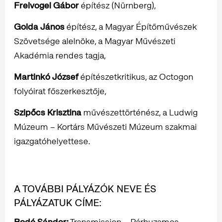
Freivogel Gábor
építész (Nürnberg),
Golda János
építész, a Magyar Építőművészek
Szövetsége alelnöke, a Magyar Művészeti
Akadémia rendes tagja,
Martinkó József
építészetkritikus, az Octogon
folyóirat főszerkesztője,
Szipőcs Krisztina
művészettörténész, a Ludwig
Múzeum – Kortárs Művészeti Múzeum szakmai
igazgatóhelyettese.
A TOVÁBBI PÁLYÁZÓK NEVE ÉS
PÁLYÁZATUK CÍME:
Bodó Sándor:
Transmission – Párhuzamos