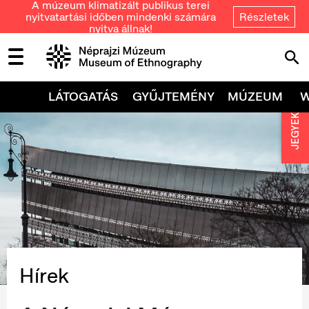
A múzeum klimatizált publikus terei
nyitvatartási időben mindenki számára
Részletek
nyitva állnak!
LÁTOGATÁS
GYŰJTEMÉNY
MÚZEUM
JEGYEK
Hírek