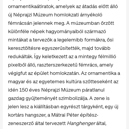
ornamentikaátiratok, amelyek az átadás előtt álló
új Néprajzi Múzeum homlokzati árnyékoló
fémrácsán jelennek meg. A múzeumban őrzött
különféle népek hagyományaiból származó
mintákat a tervezők a legelemibb formákra, ősi
keresztöltésre egyszerűsítették, majd tovább
redukálták. Így keletkezett az a mintegy félmillió
pixelből álló, raszterszerkezetű fémrács, amely
végigfut az épület homlokzatán. Az ornamentika a
magyar és az egyetemes kultúra szőtteseként az
idén 150 éves Néprajzi Múzeum páratlanul
gazdag gyűjteményét szimbolizálja. A zene is
jelen lesz a kiállításban egyrészt tárgyként, egy új
kortárs hangszer, a Mátrai Péter építész-
zeneszerző által tervezett
Hanghenger
által,