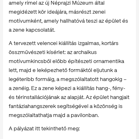
amely rímel az új Néprajzi Múzeum által
megidézett kör ideájára, másrészt zenei
motívumként, amely hallhatóvá teszi az épület és
a zene kapcsolatát.
A tervezett velencei kiállítás izgalmas, kortárs
összművészeti kísérlet: az archaikus
motívumkincsből előbb építészeti ornamentika
lett, majd e leképezhető formáktól eljutunk a
legéteribb formáig, a megszólaltatott hangokig –
a zenéig. Ez a zene képezi a kiállítás hang-, fény-
és térinstallációjának az alapját. Az épület hangjait
fantáziahangszerek segítségével a közönség is
megszólaltathatja majd a pavilonban.
A pályázat itt tekinthető meg: