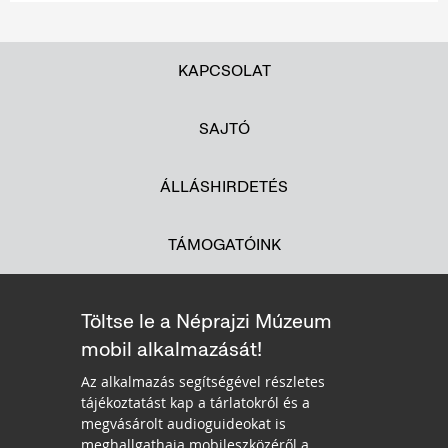
KAPCSOLAT
SAJTÓ
ÁLLÁSHIRDETÉS
TÁMOGATÓINK
Töltse le a Néprajzi Múzeum
mobil alkalmazását!
Az alkalmazás segítségével részletes
tájékoztatást kap a tárlatokról és a
megvásárolt audioguideokat is
meghallgathaja mobileszközéről a