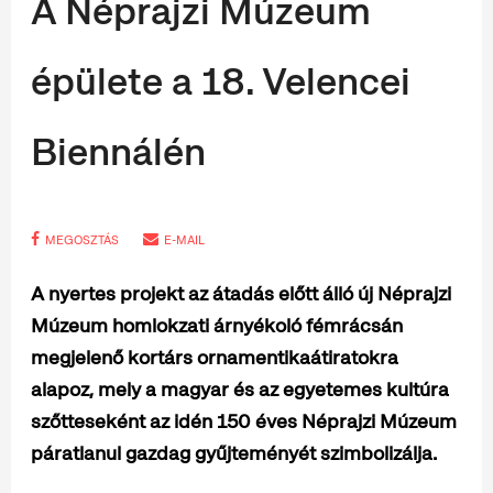
A Néprajzi Múzeum
épülete a 18. Velencei
Biennálén
MEGOSZTÁS
E-MAIL
A nyertes projekt az átadás előtt álló új Néprajzi
Múzeum homlokzati árnyékoló fémrácsán
megjelenő kortárs ornamentikaátiratokra
alapoz, mely a magyar és az egyetemes kultúra
szőtteseként az idén 150 éves Néprajzi Múzeum
páratlanul gazdag gyűjteményét szimbolizálja.