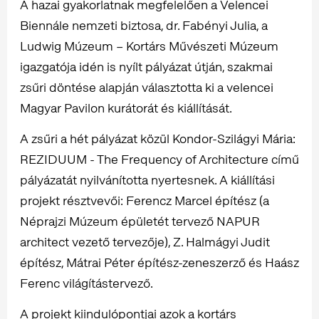
A hazai gyakorlatnak megfelelően a Velencei
Biennále nemzeti biztosa, dr. Fabényi Julia, a
Ludwig Múzeum – Kortárs Művészeti Múzeum
igazgatója idén is nyílt pályázat útján, szakmai
zsűri döntése alapján választotta ki a velencei
Magyar Pavilon kurátorát és kiállítását.
A zsűri a hét pályázat közül Kondor-Szilágyi Mária:
REZIDUUM - The Frequency of Architecture című
pályázatát nyilvánította nyertesnek. A kiállítási
projekt résztvevői: Ferencz Marcel építész (a
Néprajzi Múzeum épületét tervező NAPUR
architect vezető tervezője), Z. Halmágyi Judit
építész, Mátrai Péter építész-zeneszerző és Haász
Ferenc világítástervező.
A projekt kiindulópontjai azok a kortárs