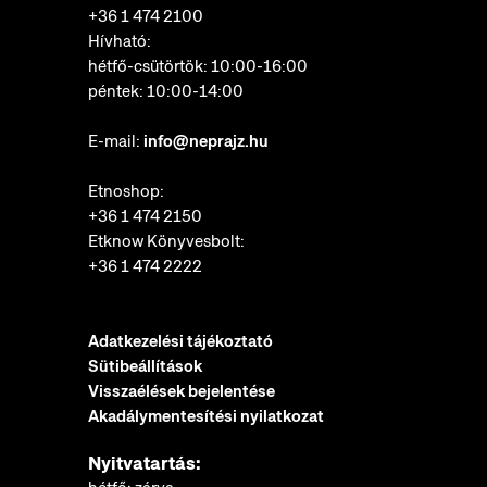
+36 1 474 2100
Hívható:
hétfő-csütörtök: 10:00-16:00
péntek: 10:00-14:00
E-mail:
info@neprajz.hu
Etnoshop:
+36 1 474 2150
Etknow Könyvesbolt:
+36 1 474 2222
Adatkezelési tájékoztató
Sütibeállítások
Visszaélések bejelentése
Akadálymentesítési nyilatkozat
Nyitvatartás: