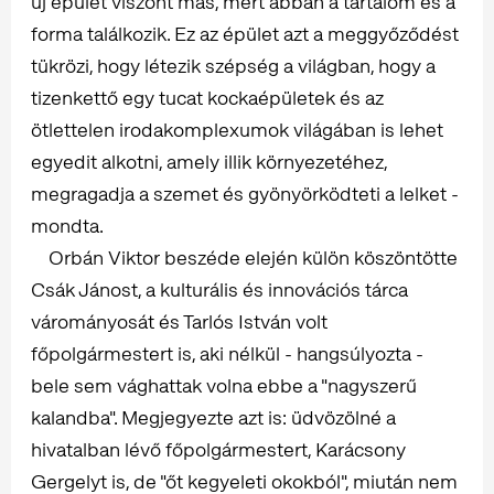
új épület viszont más, mert abban a tartalom és a
forma találkozik. Ez az épület azt a meggyőződést
tükrözi, hogy létezik szépség a világban, hogy a
tizenkettő egy tucat kockaépületek és az
ötlettelen irodakomplexumok világában is lehet
egyedit alkotni, amely illik környezetéhez,
megragadja a szemet és gyönyörködteti a lelket -
mondta.
Orbán Viktor beszéde elején külön köszöntötte
Csák Jánost, a kulturális és innovációs tárca
várományosát és Tarlós István volt
főpolgármestert is, aki nélkül - hangsúlyozta -
bele sem vághattak volna ebbe a "nagyszerű
kalandba". Megjegyezte azt is: üdvözölné a
hivatalban lévő főpolgármestert, Karácsony
Gergelyt is, de "őt kegyeleti okokból", miután nem