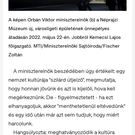
A képen Orbán Viktor miniszterelnök (b) a Néprajzi
Múzeum új, városligeti épületének ünnepélyes
átadásán 2022. május 22-én. Jobbról Kemecsi Lajos
főigazgató. MTI/Miniszterelnöki Sajtóiroda/Fischer
Zoltán
A miniszterelnök beszédében úgy értékelt: egy
nemzet kultúrája "szilárd útjelző", megmutatja,
hogy honnan jövünk és azt is kijelöli, hova kell
megérkeznünk. De - figyelmeztetett - ha ezt
elhanyagoljuk, akkor "menthetetlenül eltévedünk"
és egy idő után már azt sem tudjuk, hogy miért
harcolunk.
Hangsúlyozta: meghatványozódik a kultúra