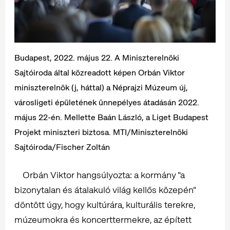
Budapest, 2022. május 22. A Miniszterelnöki
Sajtóiroda által közreadott képen Orbán Viktor
miniszterelnök (j, háttal) a Néprajzi Múzeum új,
városligeti épületének ünnepélyes átadásán 2022.
május 22-én. Mellette Baán László, a Liget Budapest
Projekt miniszteri biztosa. MTI/Miniszterelnöki
Sajtóiroda/Fischer Zoltán
Orbán Viktor hangsúlyozta: a kormány "a
bizonytalan és átalakuló világ kellős közepén"
döntött úgy, hogy kultúrára, kulturális terekre,
múzeumokra és koncerttermekre, az épített