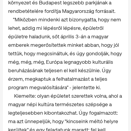
környezet és Budapest legszebb parkjának a
rendbetételére fordítja Magyarország forrásait.
"Miközben mindenki azt bizonygatta, hogy nem
lehet, addig mi lépésről lépésre, épületről
épületre haladunk, sőt április 3-án a magyar
emberek megerősítettek minket abban, hogy jól
tettük, hogy megcsináltuk, és úgy gondolják, hogy
még, még, még, Európa legnagyobb kulturális
beruházásának teljesen el kell készülnie. Úgy
érzem, megkaptuk a felhatalmazást a teljes
program megvalósítására" - jelentette ki.
Kiemelte: olyan épületet szerettek volna, ahol a
magyar népi kultúra természetes szépsége a
legteljesebben kibontakozhat. Úgy fogalmazott:
ma azt ünnepeljük, hogy "kincseink méltó helyre
kerültek" és egy feladatunk maradt: fel kell