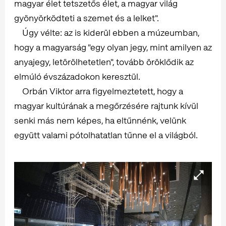
magyar élet tetszetős élet, a magyar világ
gyönyörködteti a szemet és a lelket".
Úgy vélte: az is kiderül ebben a múzeumban,
hogy a magyarság "egy olyan jegy, mint amilyen az
anyajegy, letörölhetetlen", tovább öröklődik az
elmúló évszázadokon keresztül.
Orbán Viktor arra figyelmeztetett, hogy a
magyar kultúrának a megőrzésére rajtunk kívül
senki más nem képes, ha eltűnnénk, velünk
együtt valami pótolhatatlan tűnne el a világból.