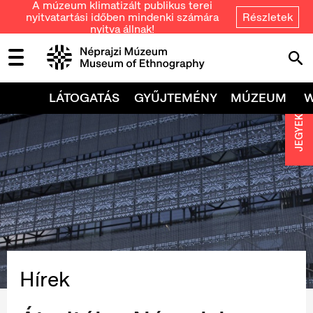
A múzeum klimatizált publikus terei
nyitvatartási időben mindenki számára
Részletek
nyitva állnak!
LÁTOGATÁS
GYŰJTEMÉNY
MÚZEUM
JEGYEK
Hírek