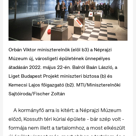
Orbán Viktor miniszterelnök (elöl b3) a Néprajzi
Múzeum új, városligeti épületének ünnepélyes
átadásán 2022. május 22-én. Balról Baán László, a
Liget Budapest Projekt miniszteri biztosa (b) és
Kemecsi Lajos főigazgató (b2). MTI/Miniszterelnöki
Sajtóiroda/Fischer Zoltán
A kormányfő arra is kitért: a Néprajzi Múzeum
előző, Kossuth téri kúriai épülete - bár szép volt -
formája nem illett a tartalomhoz, a most elkészült