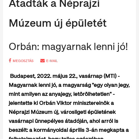
Átadták a Néprajzi
Múzeum új épületét
Orbán: magyarnak lenni jó!
MEGOSZTÁS
E-MAIL
Budapest, 2022. május 22., vasárnap (MTI) -
Magyarnak lenni jó, a magyarság "egy olyan jegy,
mint amilyen az anyajegy, letörölhetetlen" -
jelentette ki Orbán Viktor miniszterelnök a
Néprajzi Múzeum új, városligeti épületének
vasárnapi ünnepélyes átadóján, ahol arról is
beszélt: a kormányoldal április 3-án megkapta a
felhatalmazást, hogy teljes egészében