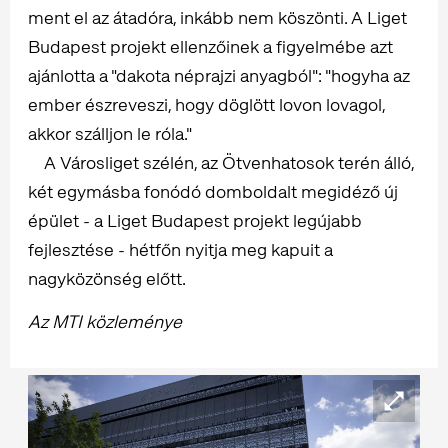
ment el az átadóra, inkább nem köszönti. A Liget
Budapest projekt ellenzőinek a figyelmébe azt
ajánlotta a "dakota néprajzi anyagból": "hogyha az
ember észreveszi, hogy döglött lovon lovagol,
akkor szálljon le róla."
A Városliget szélén, az Ötvenhatosok terén álló,
két egymásba fonódó domboldalt megidéző új
épület - a Liget Budapest projekt legújabb
fejlesztése - hétfőn nyitja meg kapuit a
nagyközönség előtt.
Az MTI közleménye